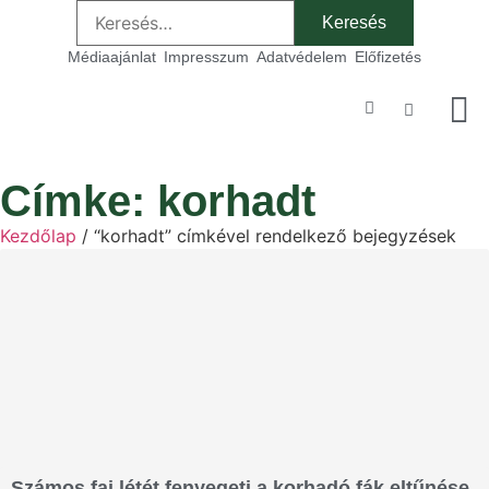
Médiaajánlat
Impresszum
Adatvédelem
Előfizetés
Szakmai
Címke: korhadt
Kezdőlap
/ “korhadt” címkével rendelkező bejegyzések
Számos faj létét fenyegeti a korhadó fák eltűnése