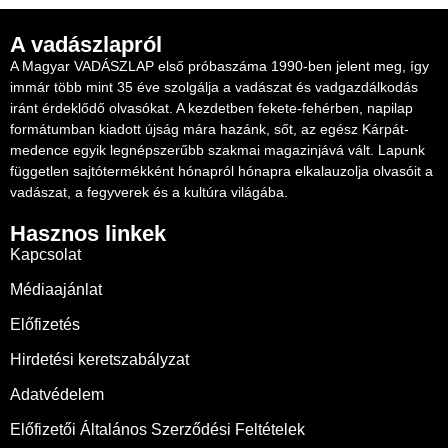
A vadászlapról
A Magyar VADÁSZLAP első próbaszáma 1990-ben jelent meg, így
immár több mint 35 éve szolgálja a vadászat és vadgazdálkodás
iránt érdeklődő olvasókat. A kezdetben fekete-fehérben, napilap
formátumban kiadott újság mára hazánk, sőt, az egész Kárpát-
medence egyik legnépszerűbb szakmai magazinjává vált. Lapunk
független sajtótermékként hónapról hónapra elkalauzolja olvasóit a
vadászat, a fegyverek és a kultúra világába.
Hasznos linkek
Kapcsolat
Médiaajánlat
Előfizetés
Hirdetési keretszabályzat
Adatvédelem
Előfizetői Általános Szerződési Feltételek