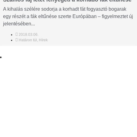
A kihalás szélére sodorja a korhadt fát fogyasztó bogarak
egy részét a fák eltűnése szerte Európában – figyelmeztet új
jelentésében...
2018.03.06.
Határon túl
,
Hírek