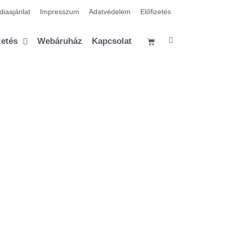
iaajánlat
Impresszum
Adatvédelem
Előfizetés
zetés
Webáruház
Kapcsolat