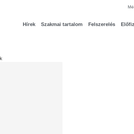
Méd
Hírek
Szakmai tartalom
Felszerelés
Előfi
ek