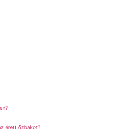
yen?
az érett őzbakot?