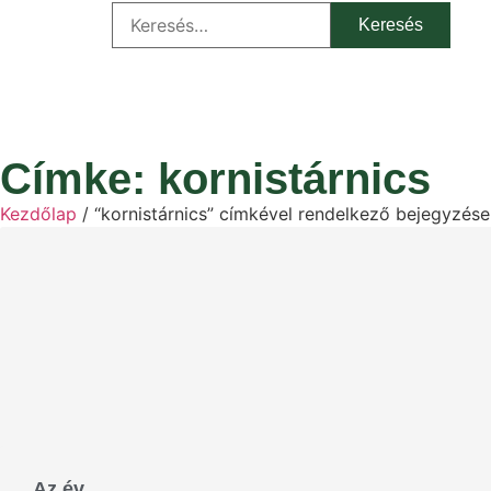
Címke: kornistárnics
Kezdőlap
/ “kornistárnics” címkével rendelkező bejegyzés
Az év …