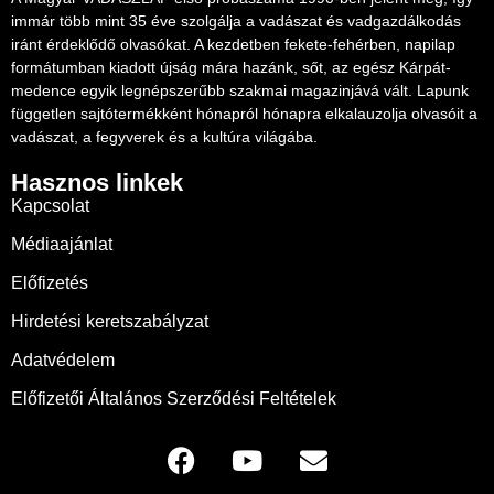
immár több mint 35 éve szolgálja a vadászat és vadgazdálkodás
iránt érdeklődő olvasókat. A kezdetben fekete-fehérben, napilap
formátumban kiadott újság mára hazánk, sőt, az egész Kárpát-
medence egyik legnépszerűbb szakmai magazinjává vált. Lapunk
független sajtótermékként hónapról hónapra elkalauzolja olvasóit a
vadászat, a fegyverek és a kultúra világába.
Hasznos linkek
Kapcsolat
Médiaajánlat
Előfizetés
Hirdetési keretszabályzat
Adatvédelem
Előfizetői Általános Szerződési Feltételek