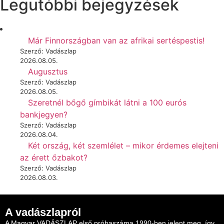
Legutóbbi bejegyzések
Már Finnországban van az afrikai sertéspestis!
Szerző: Vadászlap
2026.08.05.
Augusztus
Szerző: Vadászlap
2026.08.05.
Szeretnél bőgő gímbikát látni a 100 eurós
bankjegyen?
Szerző: Vadászlap
2026.08.04.
Két ország, két szemlélet – mikor érdemes elejteni
az érett őzbakot?
Szerző: Vadászlap
2026.08.03.
A vadászlapról
A Magyar VADÁSZLAP első próbaszáma 1990-ben jelent meg, így