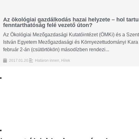
Az ökológiai gazdálkodás hazai helyzete – hol tart
fenntarthatóság felé vezető úton?
Az Ökológiai Mezőgazdasági Kutatóintézet (ÖMKi) és a Szent
István Egyetem Mezőgazdasági és Környezettudományi Kara
február 2-án (csütörtökön) másodízben rendezi...
2017.01.20.
Határon innen
,
Hírek