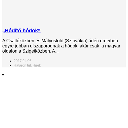
„Hódító hódok”
A Csallóközben és Mátyusföld (Szlovákia) ártéri erdeiben
egyre jobban elszaporodnak a hódok, akár csak, a magyar
oldalon a Szigetközben. A...
2017.04.06.
Határon túl
,
Hírek