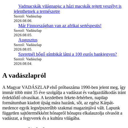
Vadmacskák világnapja: a házi macskák rejtett veszélyt is
jelenthetnek a természetre
Szerző: Vadászlap
2026.08.06.
Már Finnországban van az afrikai sertéspestis!
Szerző: Vadászlap
2026.08.05.
Augusztus
Szerző: Vadászlap
2026.08.05.
Szeretnél bőgő gímbikát látni a 100 eurós bankjegyen?
Szerző: Vadászlap
2026.08.04.
A vadászlapról
A Magyar VADÁSZLAP első próbaszáma 1990-ben jelent meg, így
immár több mint 35 éve szolgálja a vadászat és vadgazdálkodás iránt
érdeklődő olvasókat. A kezdetben fekete-fehérben, napilap
formátumban kiadott újság mára hazánk, sőt, az egész Kárpát-
medence egyik legnépszerűbb szakmai magazinjává vált. Lapunk
független sajtótermékként hónapról hónapra elkalauzolja olvasóit a
vadászat, a fegyverek és a kultúra világába.