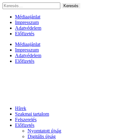
Ugrás
Keresés:
a
tartalomhoz
Médiaajánlat
Impresszum
Adatvédelem
Előfizetés
Médiaajánlat
Impresszum
Adatvédelem
Előfizetés
Hírek
Szakmai tartalom
Felszerelés
Előfizetés
Nyomtatott újság
Digitális újság