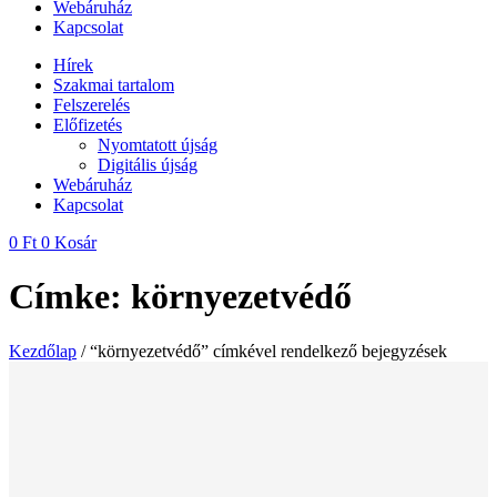
Webáruház
Kapcsolat
Hírek
Szakmai tartalom
Felszerelés
Előfizetés
Nyomtatott újság
Digitális újság
Webáruház
Kapcsolat
0
Ft
0
Kosár
Címke: környezetvédő
Kezdőlap
/ “környezetvédő” címkével rendelkező bejegyzések