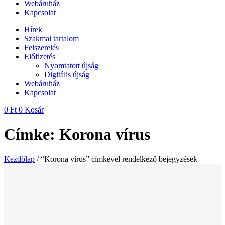
Webáruház
Kapcsolat
Hírek
Szakmai tartalom
Felszerelés
Előfizetés
Nyomtatott újság
Digitális újság
Webáruház
Kapcsolat
0
Ft
0
Kosár
Címke: Korona vírus
Kezdőlap
/ “Korona vírus” címkével rendelkező bejegyzések