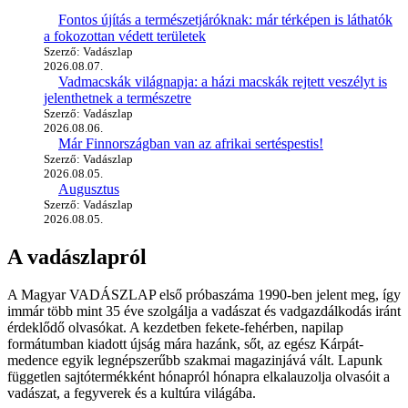
Fontos újítás a természetjáróknak: már térképen is láthatók
a fokozottan védett területek
Szerző: Vadászlap
2026.08.07.
Vadmacskák világnapja: a házi macskák rejtett veszélyt is
jelenthetnek a természetre
Szerző: Vadászlap
2026.08.06.
Már Finnországban van az afrikai sertéspestis!
Szerző: Vadászlap
2026.08.05.
Augusztus
Szerző: Vadászlap
2026.08.05.
A vadászlapról
A Magyar VADÁSZLAP első próbaszáma 1990-ben jelent meg, így
immár több mint 35 éve szolgálja a vadászat és vadgazdálkodás iránt
érdeklődő olvasókat. A kezdetben fekete-fehérben, napilap
formátumban kiadott újság mára hazánk, sőt, az egész Kárpát-
medence egyik legnépszerűbb szakmai magazinjává vált. Lapunk
független sajtótermékként hónapról hónapra elkalauzolja olvasóit a
vadászat, a fegyverek és a kultúra világába.