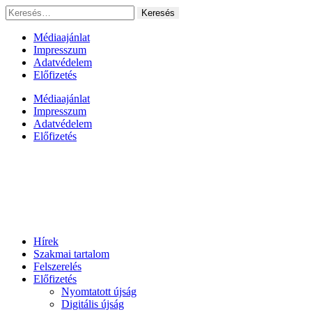
Ugrás
Keresés:
a
tartalomhoz
Médiaajánlat
Impresszum
Adatvédelem
Előfizetés
Médiaajánlat
Impresszum
Adatvédelem
Előfizetés
Hírek
Szakmai tartalom
Felszerelés
Előfizetés
Nyomtatott újság
Digitális újság