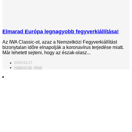
Elmarad Európa legnagyobb fegyverkiállítása!
Az IWA Classic-ot, azaz a Nemzetközi Fegyverkiállítást
bizonytalan időre elnapolják a koronavírus terjedése miatt.
Már lehetett sejteni, hogy az észak-olasz...
2020.02.27.
Határon túl
,
Hírek