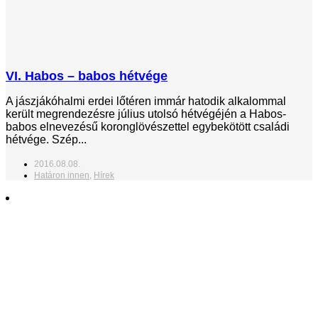
VI. Habos – babos hétvége
A jászjákóhalmi erdei lőtéren immár hatodik alkalommal
került megrendezésre július utolsó hétvégéjén a Habos-
babos elnevezésű koronglövészettel egybekötött családi
hétvége. Szép...
2016.08.08.
Határon innen
,
Hírek