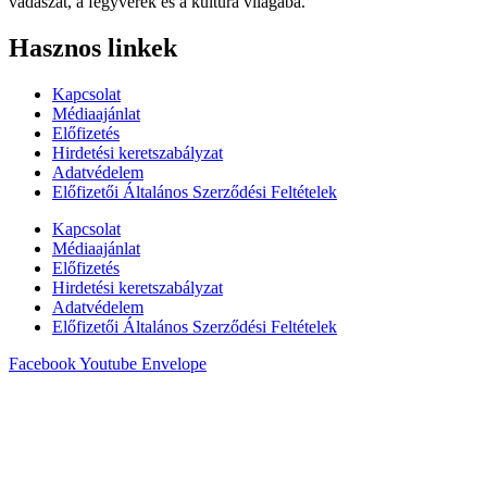
vadászat, a fegyverek és a kultúra világába.
Hasznos linkek
Kapcsolat
Médiaajánlat
Előfizetés
Hirdetési keretszabályzat
Adatvédelem
Előfizetői Általános Szerződési Feltételek
Kapcsolat
Médiaajánlat
Előfizetés
Hirdetési keretszabályzat
Adatvédelem
Előfizetői Általános Szerződési Feltételek
Facebook
Youtube
Envelope