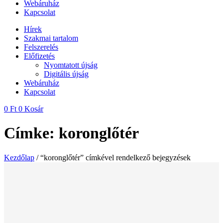
Webáruház
Kapcsolat
Hírek
Szakmai tartalom
Felszerelés
Előfizetés
Nyomtatott újság
Digitális újság
Webáruház
Kapcsolat
0
Ft
0
Kosár
Címke: koronglőtér
Kezdőlap
/ “koronglőtér” címkével rendelkező bejegyzések