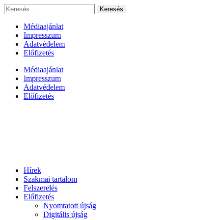
Ugrás
Keresés:
a
tartalomhoz
Médiaajánlat
Impresszum
Adatvédelem
Előfizetés
Médiaajánlat
Impresszum
Adatvédelem
Előfizetés
Hírek
Szakmai tartalom
Felszerelés
Előfizetés
Nyomtatott újság
Digitális újság