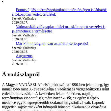
Fontos újítás a természetjáróknak: már térképen is láthatók
a fokozottan védett területek
Szerző: Vadászlap
2026.08.07.
Vadmacskák világnapja: a házi macskák rejtett veszélyt is
jelenthetnek a természetre
Szerző: Vadászlap
2026.08.06.
Már Finnországban van az afrikai sertéspestis!
Szerző: Vadászlap
2026.08.05.
Augusztus
Szerző: Vadászlap
2026.08.05.
A vadászlapról
A Magyar VADÁSZLAP első próbaszáma 1990-ben jelent meg, így
immár több mint 35 éve szolgálja a vadászat és vadgazdálkodás iránt
érdeklődő olvasókat. A kezdetben fekete-fehérben, napilap
formátumban kiadott újság mára hazánk, sőt, az egész Kárpát-
medence egyik legnépszerűbb szakmai magazinjává vált. Lapunk
független sajtótermékként hónapról hónapra elkalauzolja olvasóit a