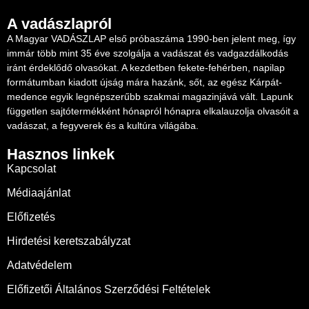
A vadászlapról
A Magyar VADÁSZLAP első próbaszáma 1990-ben jelent meg, így
immár több mint 35 éve szolgálja a vadászat és vadgazdálkodás
iránt érdeklődő olvasókat. A kezdetben fekete-fehérben, napilap
formátumban kiadott újság mára hazánk, sőt, az egész Kárpát-
medence egyik legnépszerűbb szakmai magazinjává vált. Lapunk
független sajtótermékként hónapról hónapra elkalauzolja olvasóit a
vadászat, a fegyverek és a kultúra világába.
Hasznos linkek
Kapcsolat
Médiaajánlat
Előfizetés
Hirdetési keretszabályzat
Adatvédelem
Előfizetői Általános Szerződési Feltételek