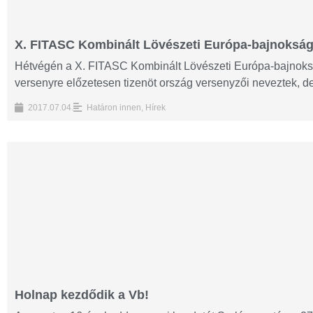
X. FITASC Kombinált Lövészeti Európa-bajnoksá
Hétvégén a X. FITASC Kombinált Lövészeti Európa-bajnoksá
versenyre előzetesen tizenöt ország versenyzői neveztek, de
2017.07.04.
Határon innen
,
Hírek
Holnap kezdődik a Vb!