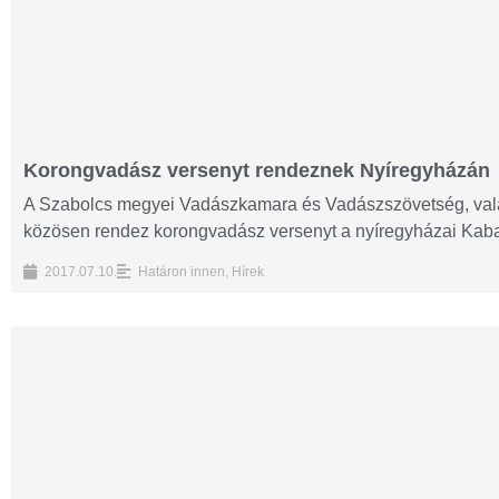
Korongvadász versenyt rendeznek Nyíregyházán
A Szabolcs megyei Vadászkamara és Vadászszövetség, vala
közösen rendez korongvadász versenyt a nyíregyházai Kabalás
2017.07.10.
Határon innen
,
Hírek