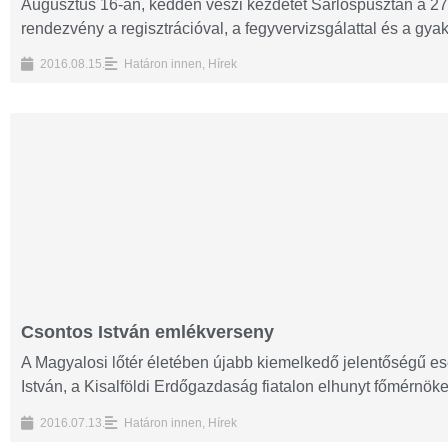
Augusztus 16-án, kedden veszi kezdetét Sarlóspusztán a 27.
rendezvény a regisztrációval, a fegyvervizsgálattal és a gyako
2016.08.15.
Határon innen
,
Hírek
Csontos István emlékverseny
A Magyalosi lőtér életében újabb kiemelkedő jelentőségű ese
István, a Kisalföldi Erdőgazdaság fiatalon elhunyt főmérnöke.
2016.07.13.
Határon innen
,
Hírek