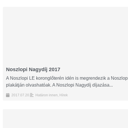
Noszlopi Nagydíj 2017
A Noszlopi LE koronglőterén idén is megrendezik a Noszlopi
plakátján olvashatóak. A Noszlopi Nagydíj díjazása...
2017.07.20.
Határon innen
,
Hírek