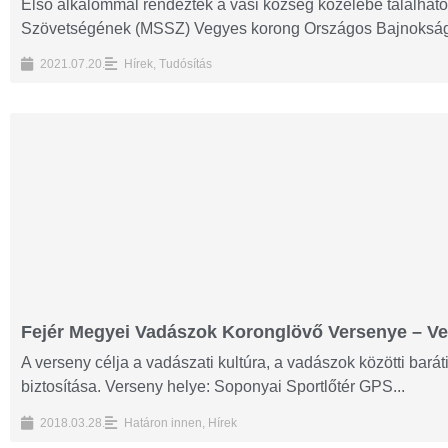
Első alkalommal rendezték a vasi község közelébe található
Szövetségének (MSSZ) Vegyes korong Országos Bajnokságát
2021.07.20.
Hírek
,
Tudósítás
Fejér Megyei Vadászok Koronglövő Versenye – Ve
A verseny célja a vadászati kultúra, a vadászok közötti bará
biztosítása. Verseny helye: Soponyai Sportlőtér GPS...
2018.03.28.
Határon innen
,
Hírek