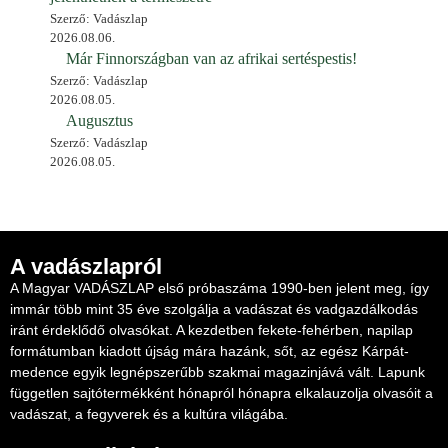
Szerző: Vadászlap
2026.08.06.
Már Finnországban van az afrikai sertéspestis!
Szerző: Vadászlap
2026.08.05.
Augusztus
Szerző: Vadászlap
2026.08.05.
A vadászlapról
A Magyar VADÁSZLAP első próbaszáma 1990-ben jelent meg, így
immár több mint 35 éve szolgálja a vadászat és vadgazdálkodás
iránt érdeklődő olvasókat. A kezdetben fekete-fehérben, napilap
formátumban kiadott újság mára hazánk, sőt, az egész Kárpát-
medence egyik legnépszerűbb szakmai magazinjává vált. Lapunk
független sajtótermékként hónapról hónapra elkalauzolja olvasóit a
vadászat, a fegyverek és a kultúra világába.