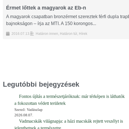
Érmet lőttek a magyarok az Eb-n
A magyarok csapatban bronzérmet szereztek férfi dupla tra
bajnokságon – írja az MTI. A 150 korongos...
2016.07.13.
Határon innen
,
Határon túl
,
Hírek
Legutóbbi bejegyzések
Fontos újítás a természetjáróknak: már térképen is láthatók
a fokozottan védett területek
Szerző: Vadászlap
2026.08.07.
Vadmacskák világnapja: a házi macskák rejtett veszélyt is
jelenthetnek a természetre