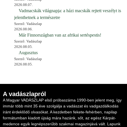
2026.08.07.
Vadmacskák világnapja: a házi macskák rejtett veszélyt is
jelenthetnek a természetre
Szerző: Vadászlap
2026.08.06.
Már Finnországban van az afrikai sertéspestis!
Szerző: Vadászlap
2026.08.05.
Augusztus
Szerző: Vadászlap
2026.08.05.
A vadászlapról
A Magyar VADÁSZLAP első próbaszáma 1990-ben jelent meg, így
immár több mint 35 éve szolgálja a vadászat és vadgazdálkodás
iránt érdeklődő olvasókat. A kezdetben fekete-fehérben, napilap
formátumban kiadott újság mára hazánk, sőt, az egész Kárpát-
medence egyik legnépszerűbb szakmai magazinjává vált. Lapunk