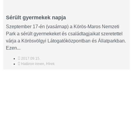
Sérült gyermekek napja
Szeptember 17-én (vasárnap) a Körös-Maros Nemzeti
Park a sérült gyermekeket és családtagjaikat szeretettel
várja a Körösvölgyi Látogatóközpontban és Állatparkban.
Ezen...
2017.09.15.
Határon innen
,
Hírek