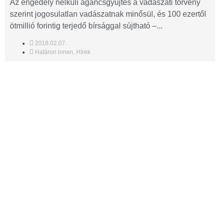
Az engedély nélküli agancsgyűjtés a vadászati törvény
szerint jogosulatlan vadászatnak minősül, és 100 ezertől
ötmillió forintig terjedő bírsággal sújtható –...
2018.02.07.
Határon innen
,
Hírek