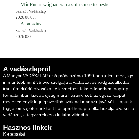
Már Finnországban van az afrikai sertéspestis!
Szerző: Vadászlap
2026.08.05.
Augusztus
Szerző: Vadászlap
2026.08.05.
A vadászlapról
A Magyar VADÁSZLAP első próbaszáma 1990-ben jelent meg, így
immár több mint 35 éve szolgálja a vadászat és vadgazdálkodás
iránt érdeklődő olvasókat. A kezdetben fekete-fehérben, napilap
formátumban kiadott újság mára hazánk, sőt, az egész Kárpát-
medence egyik legnépszerűbb szakmai magazinjává vált. Lapunk
független sajtótermékként hónapról hónapra elkalauzolja olvasóit a
vadászat, a fegyverek és a kultúra világába.
Hasznos linkek
Kapcsolat