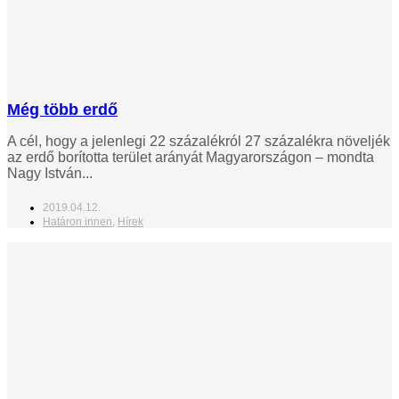
Még több erdő
A cél, hogy a jelenlegi 22 százalékról 27 százalékra növeljék
az erdő borította terület arányát Magyarországon – mondta
Nagy István...
2019.04.12.
Határon innen
,
Hírek