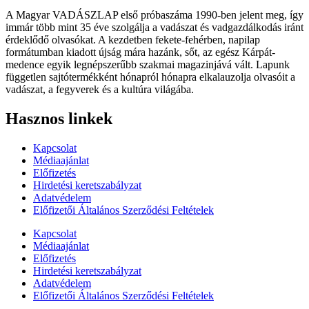
A Magyar VADÁSZLAP első próbaszáma 1990-ben jelent meg, így
immár több mint 35 éve szolgálja a vadászat és vadgazdálkodás iránt
érdeklődő olvasókat. A kezdetben fekete-fehérben, napilap
formátumban kiadott újság mára hazánk, sőt, az egész Kárpát-
medence egyik legnépszerűbb szakmai magazinjává vált. Lapunk
független sajtótermékként hónapról hónapra elkalauzolja olvasóit a
vadászat, a fegyverek és a kultúra világába.
Hasznos linkek
Kapcsolat
Médiaajánlat
Előfizetés
Hirdetési keretszabályzat
Adatvédelem
Előfizetői Általános Szerződési Feltételek
Kapcsolat
Médiaajánlat
Előfizetés
Hirdetési keretszabályzat
Adatvédelem
Előfizetői Általános Szerződési Feltételek