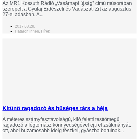
Az MR1 Kossuth Rádió „Vasárnapi újság” című műsorában
szerepelt a Gyulaj Erdészeti és Vadászati Zrt az augusztus
27-ei adásban. A...
2017.08.28.
Határon innen
,
Hírek
Kitűnő ragadozó és hűséges társ a héja
A méteres szárnyfesztávolságú, kiló feletti testtömegű
ragadozó a légtornász könnyedségével ejti el zsákmányát,
ott, ahol huzamosabb ideig fészkel, gyászba borulnak...