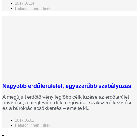
2017.07.14.
Határon innen
,
Hírek
Nagyobb erdőterületet, egyszerűbb szabályozás
A megújult erdőtörvény legfőbb célkitűzése az erdőterület
növelése, a meglévő erdők megóvása, szakszerű kezelése
és a bürokráciacsökkentés – emelte ki...
2017.06.01.
Határon innen
,
Hírek