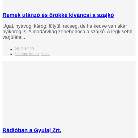
Remek utánzó és örökké kíváncsi a szajkó
Ugat, nyávog, károg, fütyül, recseg, de ha kedve van akár
nyikorog is. A madárvilág zenebohóca a szajkó. A legkisebb
varjúféle...
2017.10.20.
Határon innen
,
Hírek
Rádióban a Gyulaj Zrt.