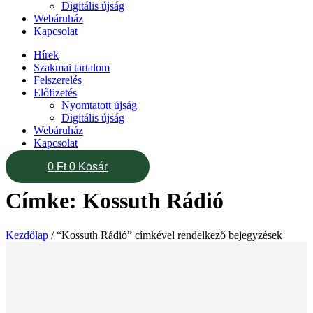
Digitális újság
Webáruház
Kapcsolat
Hírek
Szakmai tartalom
Felszerelés
Előfizetés
Nyomtatott újság
Digitális újság
Webáruház
Kapcsolat
0
Ft
0
Kosár
Címke: Kossuth Rádió
Kezdőlap
/ “Kossuth Rádió” címkével rendelkező bejegyzések