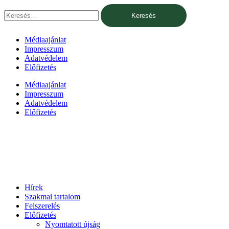
Ugrás
Keresés:
a
tartalomhoz
Médiaajánlat
Impresszum
Adatvédelem
Előfizetés
Médiaajánlat
Impresszum
Adatvédelem
Előfizetés
Hírek
Szakmai tartalom
Felszerelés
Előfizetés
Nyomtatott újság