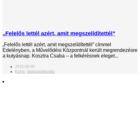
„Felelős lettél azért, amit megszelídítettél”
„Felelős lettél azért, amit megszelídítettél” címmel
Edelényben, a Művelődési Központnál került megrendezésre
a kutyásnap. Kosztra Csaba – a felkérésnek eleget...
2016.09.09.
Kutya
,
Vadgazdálkodás