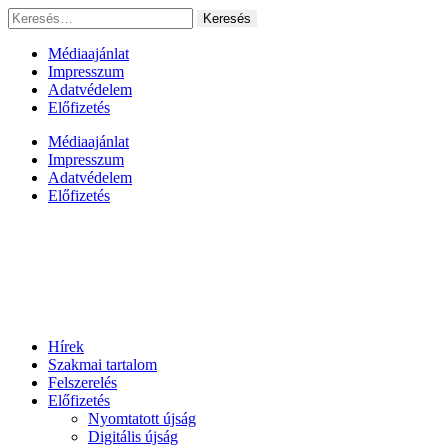
Ugrás
Keresés:
a
tartalomhoz
Médiaajánlat
Impresszum
Adatvédelem
Előfizetés
Médiaajánlat
Impresszum
Adatvédelem
Előfizetés
Hírek
Szakmai tartalom
Felszerelés
Előfizetés
Nyomtatott újság
Digitális újság