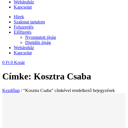
Webáruház
Kapcsolat
Hírek
Szakmai tartalom
Felszerelés
Előfizetés
Nyomtatott újság
Digitális újság
Webáruház
Kapcsolat
0
Ft
0
Kosár
Címke: Kosztra Csaba
Kezdőlap
/ “Kosztra Csaba” címkével rendelkező bejegyzések