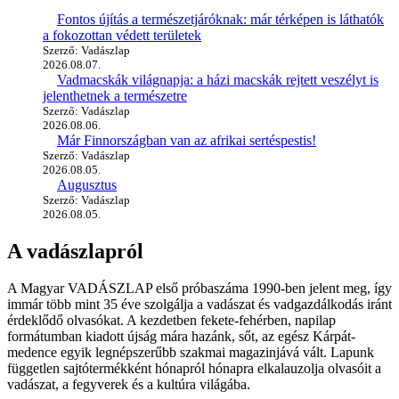
Fontos újítás a természetjáróknak: már térképen is láthatók
a fokozottan védett területek
Szerző: Vadászlap
2026.08.07.
Vadmacskák világnapja: a házi macskák rejtett veszélyt is
jelenthetnek a természetre
Szerző: Vadászlap
2026.08.06.
Már Finnországban van az afrikai sertéspestis!
Szerző: Vadászlap
2026.08.05.
Augusztus
Szerző: Vadászlap
2026.08.05.
A vadászlapról
A Magyar VADÁSZLAP első próbaszáma 1990-ben jelent meg, így
immár több mint 35 éve szolgálja a vadászat és vadgazdálkodás iránt
érdeklődő olvasókat. A kezdetben fekete-fehérben, napilap
formátumban kiadott újság mára hazánk, sőt, az egész Kárpát-
medence egyik legnépszerűbb szakmai magazinjává vált. Lapunk
független sajtótermékként hónapról hónapra elkalauzolja olvasóit a
vadászat, a fegyverek és a kultúra világába.