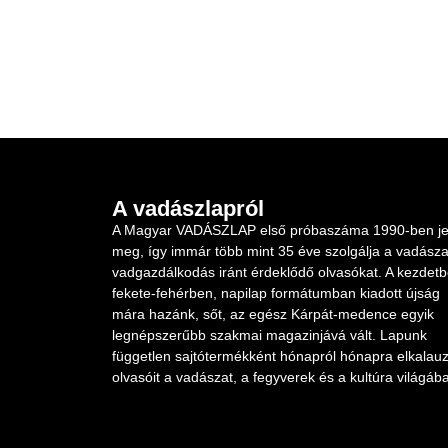
A vadászlapról
A Magyar VADÁSZLAP első próbaszáma 1990-ben je
meg, így immár több mint 35 éve szolgálja a vadásza
vadgazdálkodás iránt érdeklődő olvasókat. A kezdet
fekete-fehérben, napilap formátumban kiadott újság
mára hazánk, sőt, az egész Kárpát-medence egyik
legnépszerűbb szakmai magazinjává vált. Lapunk
független sajtótermékként hónapról hónapra elkalauz
olvasóit a vadászat, a fegyverek és a kultúra világába