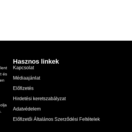
Hasznos linkek
Kapcsolat
lent
t és
Médiaajánlat
ben
Előfizetés
Hirdetési keretszabályzat
olja
Adatvédelem
.
Előfizetői Általános Szerződési Feltételek