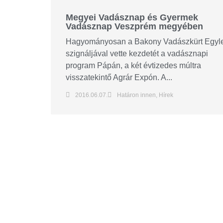
Megyei Vadásznap és Gyermek
Vadásznap Veszprém megyében
Hagyományosan a Bakony Vadászkürt Egyle
szignáljával vette kezdetét a vadásznapi
program Pápán, a két évtizedes múltra
visszatekintő Agrár Expón. A...
2016.06.07.
Határon innen
,
Hírek