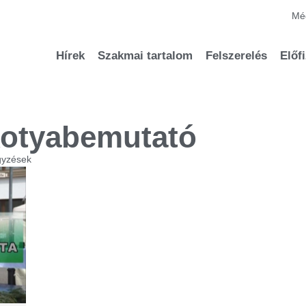
Méd
Hírek
Szakmai tartalom
Felszerelés
Előf
kotyabemutató
gyzések