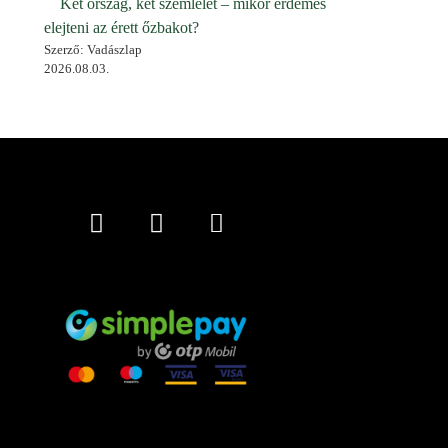
Két ország, két szemlélet – mikor érdemes
elejteni az érett őzbakot?
Szerző: Vadászlap
2026.08.03.