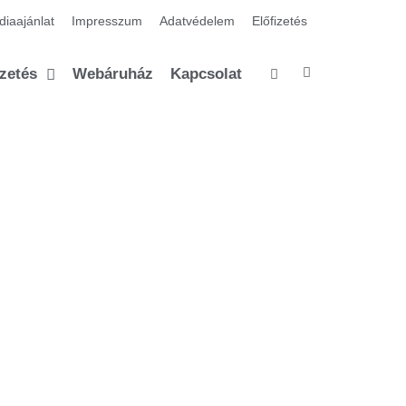
iaajánlat
Impresszum
Adatvédelem
Előfizetés
izetés
Webáruház
Kapcsolat