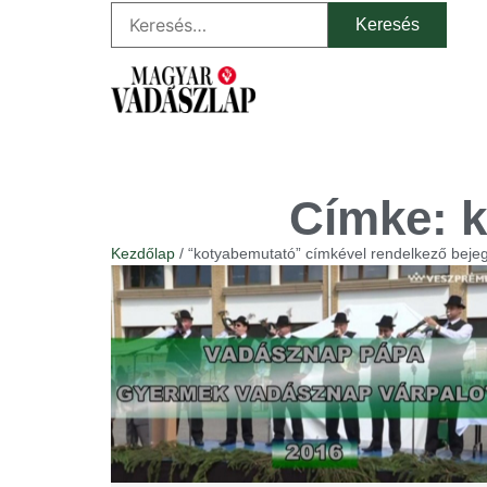
Címke: 
Kezdőlap
/ “kotyabemutató” címkével rendelkező beje