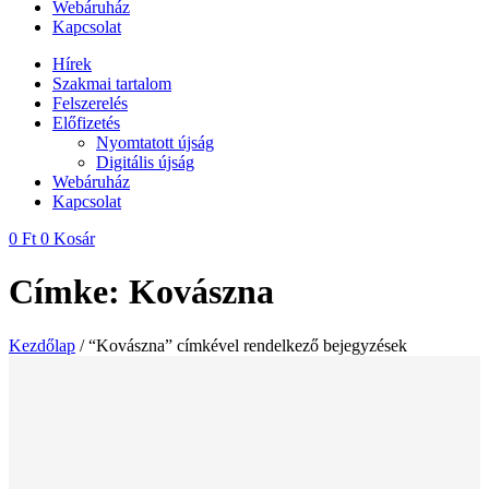
Webáruház
Kapcsolat
Hírek
Szakmai tartalom
Felszerelés
Előfizetés
Nyomtatott újság
Digitális újság
Webáruház
Kapcsolat
0
Ft
0
Kosár
Címke: Kovászna
Kezdőlap
/ “Kovászna” címkével rendelkező bejegyzések