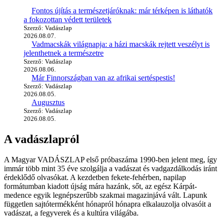
Fontos újítás a természetjáróknak: már térképen is láthatók
a fokozottan védett területek
Szerző: Vadászlap
2026.08.07.
Vadmacskák világnapja: a házi macskák rejtett veszélyt is
jelenthetnek a természetre
Szerző: Vadászlap
2026.08.06.
Már Finnországban van az afrikai sertéspestis!
Szerző: Vadászlap
2026.08.05.
Augusztus
Szerző: Vadászlap
2026.08.05.
A vadászlapról
A Magyar VADÁSZLAP első próbaszáma 1990-ben jelent meg, így
immár több mint 35 éve szolgálja a vadászat és vadgazdálkodás iránt
érdeklődő olvasókat. A kezdetben fekete-fehérben, napilap
formátumban kiadott újság mára hazánk, sőt, az egész Kárpát-
medence egyik legnépszerűbb szakmai magazinjává vált. Lapunk
független sajtótermékként hónapról hónapra elkalauzolja olvasóit a
vadászat, a fegyverek és a kultúra világába.