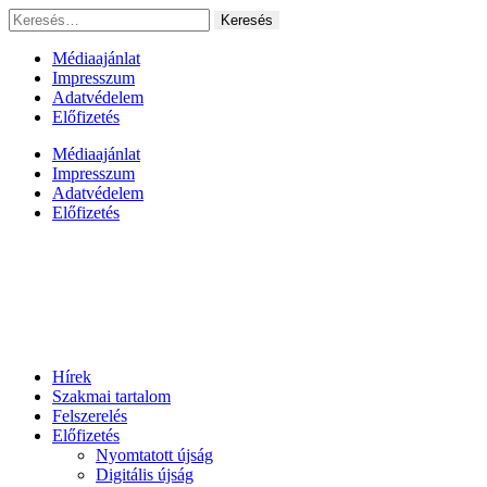
Ugrás
Keresés:
a
tartalomhoz
Médiaajánlat
Impresszum
Adatvédelem
Előfizetés
Médiaajánlat
Impresszum
Adatvédelem
Előfizetés
Hírek
Szakmai tartalom
Felszerelés
Előfizetés
Nyomtatott újság
Digitális újság