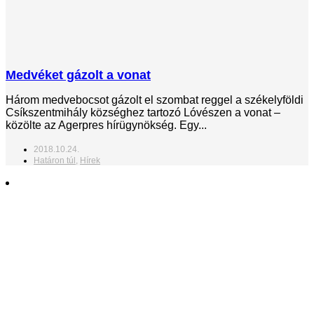
Medvéket gázolt a vonat
Három medvebocsot gázolt el szombat reggel a székelyföldi
Csíkszentmihály községhez tartozó Lóvészen a vonat –
közölte az Agerpres hírügynökség. Egy...
2018.10.24.
Határon túl
,
Hírek