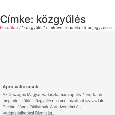
Címke: közgyűlés
Kezdőlap
/ “közgyűlés” címkével rendelkező bejegyzések
Apró változások
Az Országos Magyar Vadászkamara április 7-én, Tatán
megtartott küldöttközgyűlésén ismét bizalmat szavaztak
Pechtol János főtitkárnak. A Vadvédelmi és
Vadgazdálkodási Bizottság...