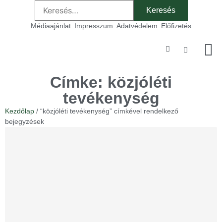
Médiaajánlat
Impresszum
Adatvédelem
Előfizetés
Szakmai
Címke: közjóléti
tevékenység
Kezdőlap
/ “közjóléti tevékenység” címkével rendelkező
bejegyzések