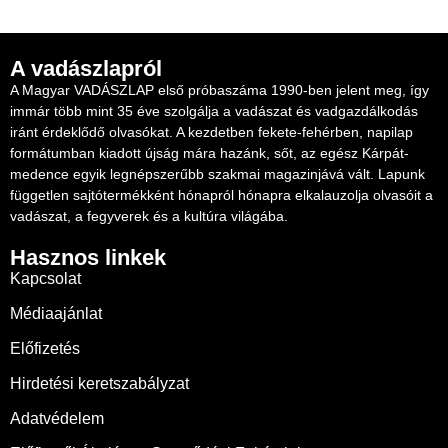
A vadászlapról
A Magyar VADÁSZLAP első próbaszáma 1990-ben jelent meg, így
immár több mint 35 éve szolgálja a vadászat és vadgazdálkodás
iránt érdeklődő olvasókat. A kezdetben fekete-fehérben, napilap
formátumban kiadott újság mára hazánk, sőt, az egész Kárpát-
medence egyik legnépszerűbb szakmai magazinjává vált. Lapunk
független sajtótermékként hónapról hónapra elkalauzolja olvasóit a
vadászat, a fegyverek és a kultúra világába.
Hasznos linkek
Kapcsolat
Médiaajánlat
Előfizetés
Hirdetési keretszabályzat
Adatvédelem