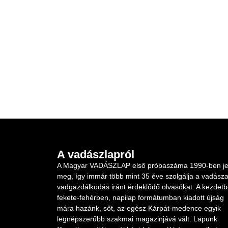
A vadászlapról
A Magyar VADÁSZLAP első próbaszáma 1990-ben je
meg, így immár több mint 35 éve szolgálja a vadásza
vadgazdálkodás iránt érdeklődő olvasókat. A kezdet
fekete-fehérben, napilap formátumban kiadott újság
mára hazánk, sőt, az egész Kárpát-medence egyik
legnépszerűbb szakmai magazinjává vált. Lapunk