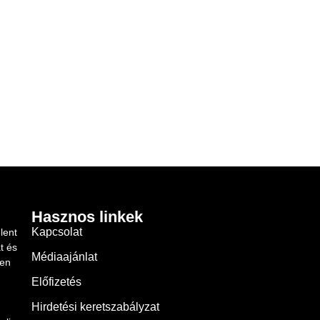
Hasznos linkek
Kapcsolat
lent
t és
Médiaajánlat
ben
Előfizetés
Hirdetési keretszabályzat