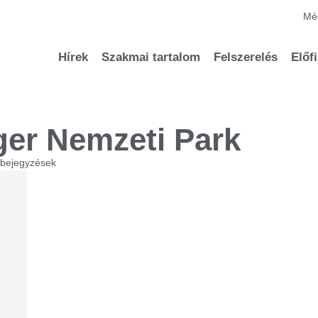
Méd
Hírek
Szakmai tartalom
Felszerelés
Előf
er Nemzeti Park
 bejegyzések