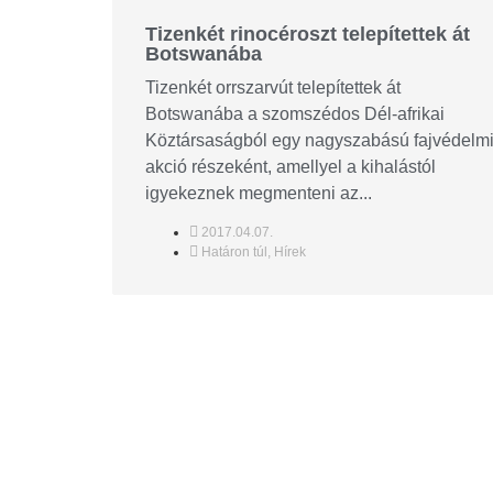
Tizenkét rinocéroszt telepítettek át
Botswanába
Tizenkét orrszarvút telepítettek át
Botswanába a szomszédos Dél-afrikai
Köztársaságból egy nagyszabású fajvédelm
akció részeként, amellyel a kihalástól
igyekeznek megmenteni az...
2017.04.07.
Határon túl
,
Hírek