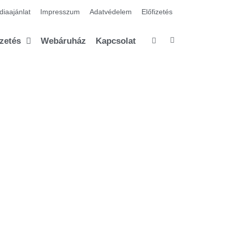
iaajánlat
Impresszum
Adatvédelem
Előfizetés
izetés
Webáruház
Kapcsolat