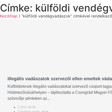
Címke: külföldi vendé
Kezdőlap
/ “külföldi vendégvadászok” címkével rendelkez
Illegális vadászatok szervezői ellen emeltek váda
Külföldieknek illegális vadászatokat szervező csoport tagja
Hódmezővásárhelyen – tájékoztatta a Csongrád Megyei Fő
szóvivője pénteken az...
2017.04.03.
Határon innen
,
Hírek