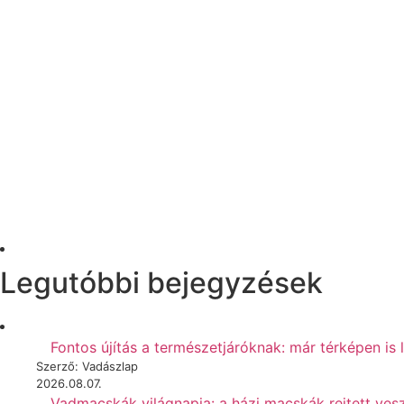
Legutóbbi bejegyzések
Fontos újítás a természetjáróknak: már térképen is 
Szerző: Vadászlap
2026.08.07.
Vadmacskák világnapja: a házi macskák rejtett vesz