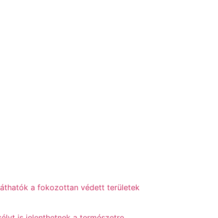
láthatók a fokozottan védett területek
élyt is jelenthetnek a természetre