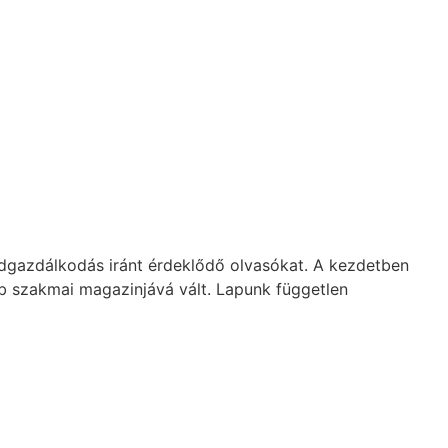
dgazdálkodás iránt érdeklődő olvasókat. A kezdetben
b szakmai magazinjává vált. Lapunk független