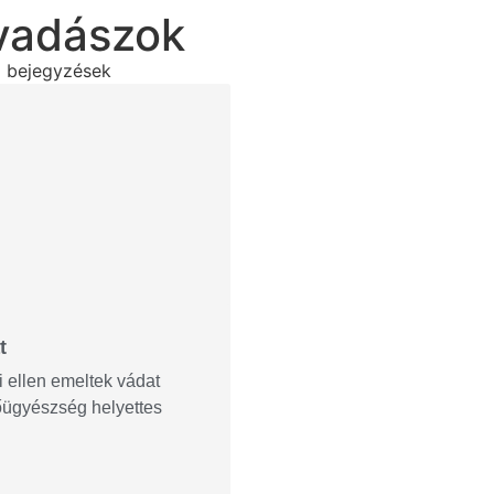
gvadászok
ő bejegyzések
t
i ellen emeltek vádat
ügyészség helyettes