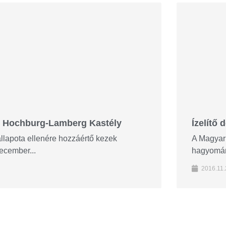
jki Hochburg-Lamberg Kastély
Ízelítő
llapota ellenére hozzáértő kezek
A Magyar 
december...
hagyomány
2016.11.