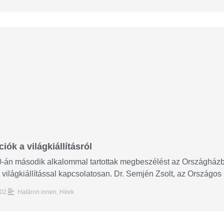
iók a világkiállításról
-án második alkalommal tartottak megbeszélést az Országházba
 világkiállítással kapcsolatosan. Dr. Semjén Zsolt, az Országos 
02.
Határon innen
,
Hírek