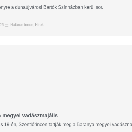
yre a dunaújvárosi Bartók Színházban kerül sor.
25.
Határon innen
,
Hírek
 megyei vadászmajális
s 19-én, Szentlőrincen tartják meg a Baranya megyei vadászna