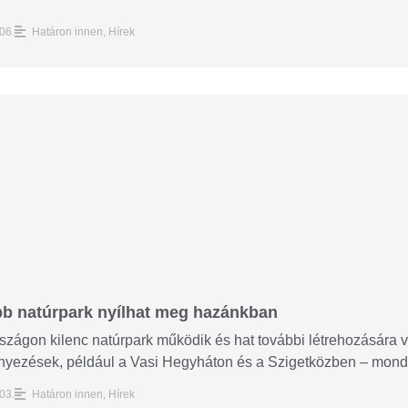
06.
Határon innen
,
Hírek
bb natúrpark nyílhat meg hazánkban
zágon kilenc natúrpark működik és hat további létrehozására 
yezések, például a Vasi Hegyháton és a Szigetközben – mondt
03.
Határon innen
,
Hírek