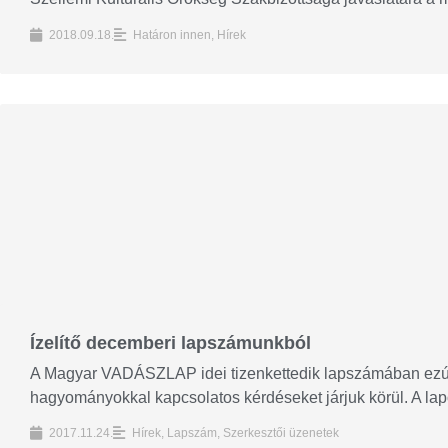
2018.09.18.
Határon innen
,
Hírek
Ízelítő decemberi lapszámunkból
A Magyar VADÁSZLAP idei tizenkettedik lapszámában ezútt
hagyományokkal kapcsolatos kérdéseket járjuk körül. A lapo
2017.11.24.
Hírek
,
Lapszám
,
Szerkesztői üzenetek