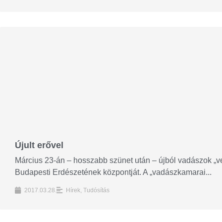
Újult erővel
Március 23-án – hosszabb szünet után – újból vadászok „vett
Budapesti Erdészetének központját. A „vadászkamarai...
2017.03.28.
Hírek
,
Tudósítás