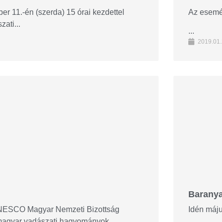
r 11.-én (szerda) 15 órai kezdettel
Az esemén
ati...
...
2019.01.
Baranya
 UNESCO Magyar Nemzeti Bizottság
Idén máju
 magyar vadászati hagyományok...