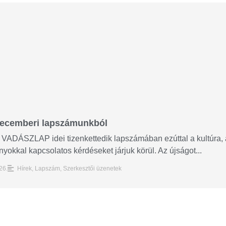
 decemberi lapszámunkból
VADÁSZLAP idei tizenkettedik lapszámában ezúttal a kultúra, a
okkal kapcsolatos kérdéseket járjuk körül. Az újságot...
26.
Hírek
,
Lapszám
,
Szerkesztői üzenetek