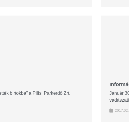
Informác
ék birtokba” a Pilisi Parkerdő Zrt.
Január 30
vadászati
2017.02.