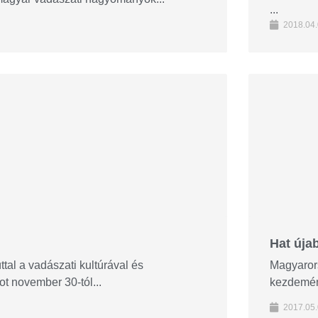
...
2018.04.
Hat úja
al a vadászati kultúrával és
Magyarors
t november 30-tól...
kezdemén
2017.05.