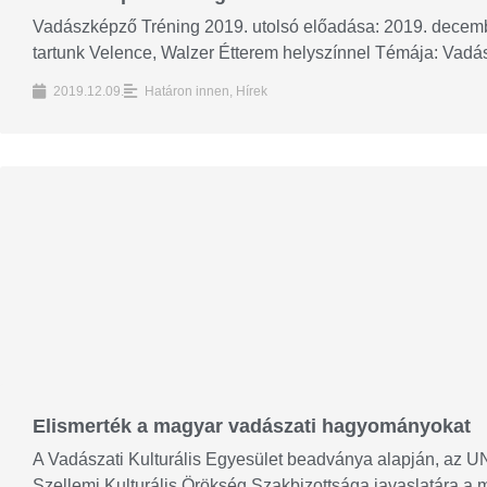
Vadászképző Tréning 2019. utolsó előadása: 2019. decembe
tartunk Velence, Walzer Étterem helyszínnel Témája: Vadász
2019.12.09.
Határon innen
,
Hírek
Elismerték a magyar vadászati hagyományokat
A Vadászati Kulturális Egyesület beadványa alapján, az
Szellemi Kulturális Örökség Szakbizottsága javaslatára a