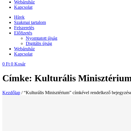
Webáruház
Kapcsolat
Hírek
Szakmai tartalom
Felszerelés
Előfizetés
Nyomtatott újság
Digitális újság
Webáruház
Kapcsolat
0
Ft
0
Kosár
Címke: Kulturális Minisztériu
Kezdőlap
/ “Kulturális Minisztérium” címkével rendelkező bejegyzés