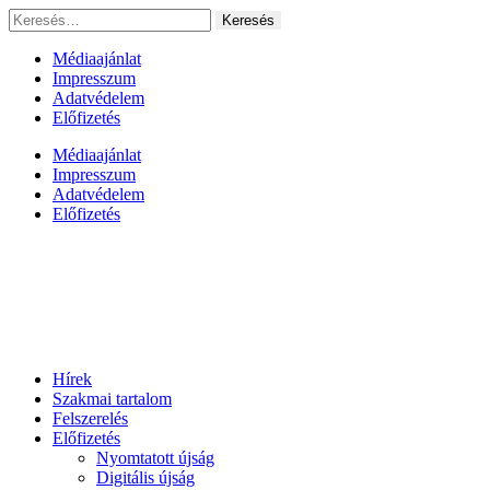
Ugrás
Keresés:
a
tartalomhoz
Médiaajánlat
Impresszum
Adatvédelem
Előfizetés
Médiaajánlat
Impresszum
Adatvédelem
Előfizetés
Hírek
Szakmai tartalom
Felszerelés
Előfizetés
Nyomtatott újság
Digitális újság