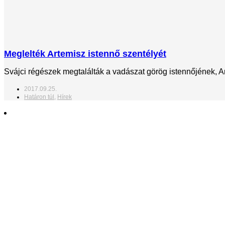
Meglelték Artemisz istennő szentélyét
Svájci régészek megtalálták a vadászat görög istennőjének, Art
2017.09.25.
Határon túl
,
Hírek