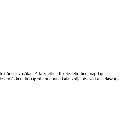
klődő olvasókat. A kezdetben fekete-fehérben, napilap
ótermékként hónapról hónapra elkalauzolja olvasóit a vadászat, a