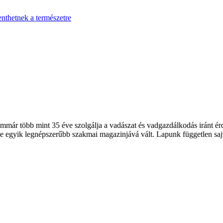
enthetnek a természetre
 több mint 35 éve szolgálja a vadászat és vadgazdálkodás iránt érde
 egyik legnépszerűbb szakmai magazinjává vált. Lapunk független sajt