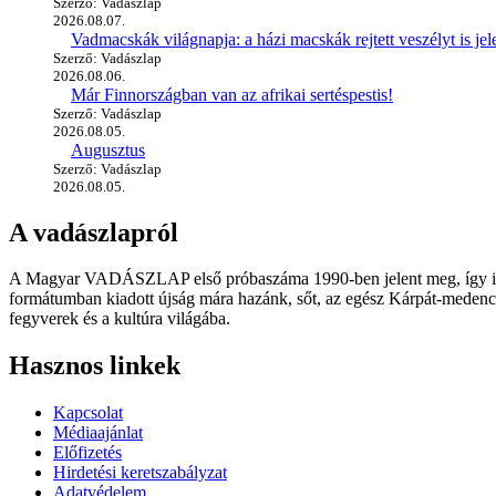
Szerző: Vadászlap
2026.08.07.
Vadmacskák világnapja: a házi macskák rejtett veszélyt is jel
Szerző: Vadászlap
2026.08.06.
Már Finnországban van az afrikai sertéspestis!
Szerző: Vadászlap
2026.08.05.
Augusztus
Szerző: Vadászlap
2026.08.05.
A vadászlapról
A Magyar VADÁSZLAP első próbaszáma 1990-ben jelent meg, így immár
formátumban kiadott újság mára hazánk, sőt, az egész Kárpát-medence
fegyverek és a kultúra világába.
Hasznos linkek
Kapcsolat
Médiaajánlat
Előfizetés
Hirdetési keretszabályzat
Adatvédelem