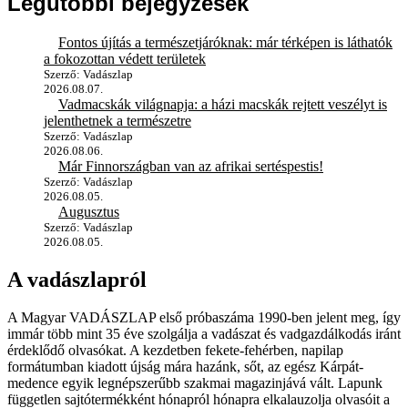
Legutóbbi bejegyzések
Fontos újítás a természetjáróknak: már térképen is láthatók
a fokozottan védett területek
Szerző: Vadászlap
2026.08.07.
Vadmacskák világnapja: a házi macskák rejtett veszélyt is
jelenthetnek a természetre
Szerző: Vadászlap
2026.08.06.
Már Finnországban van az afrikai sertéspestis!
Szerző: Vadászlap
2026.08.05.
Augusztus
Szerző: Vadászlap
2026.08.05.
A vadászlapról
A Magyar VADÁSZLAP első próbaszáma 1990-ben jelent meg, így
immár több mint 35 éve szolgálja a vadászat és vadgazdálkodás iránt
érdeklődő olvasókat. A kezdetben fekete-fehérben, napilap
formátumban kiadott újság mára hazánk, sőt, az egész Kárpát-
medence egyik legnépszerűbb szakmai magazinjává vált. Lapunk
független sajtótermékként hónapról hónapra elkalauzolja olvasóit a