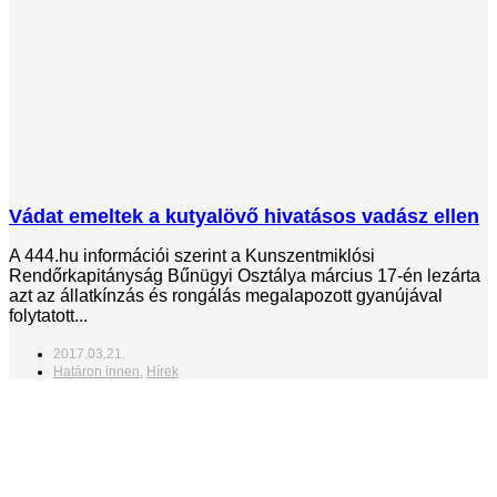
Vádat emeltek a kutyalövő hivatásos vadász ellen
A 444.hu információi szerint a Kunszentmiklósi
Rendőrkapitányság Bűnügyi Osztálya március 17-én lezárta
azt az állatkínzás és rongálás megalapozott gyanújával
folytatott...
2017.03.21.
Határon innen
,
Hírek