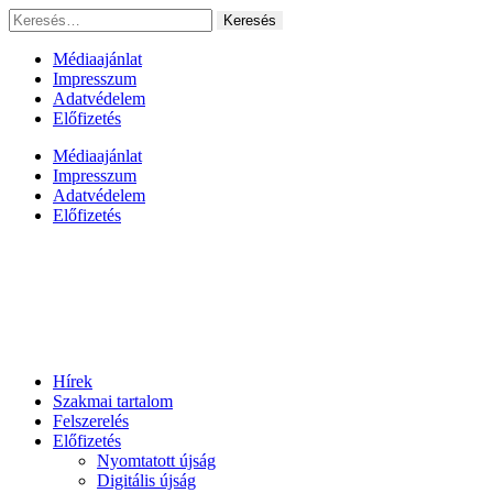
Ugrás
Keresés:
a
tartalomhoz
Médiaajánlat
Impresszum
Adatvédelem
Előfizetés
Médiaajánlat
Impresszum
Adatvédelem
Előfizetés
Hírek
Szakmai tartalom
Felszerelés
Előfizetés
Nyomtatott újság
Digitális újság