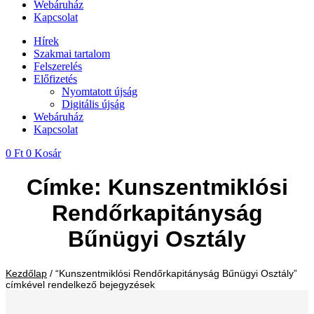
Webáruház
Kapcsolat
Hírek
Szakmai tartalom
Felszerelés
Előfizetés
Nyomtatott újság
Digitális újság
Webáruház
Kapcsolat
0
Ft
0
Kosár
Címke: Kunszentmiklósi
Rendőrkapitányság
Bűnügyi Osztály
Kezdőlap
/ “Kunszentmiklósi Rendőrkapitányság Bűnügyi Osztály”
címkével rendelkező bejegyzések