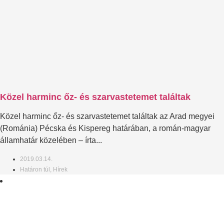
Közel harminc őz- és szarvastetemet találtak
Közel harminc őz- és szarvastetemet találtak az Arad megyei
(Románia) Pécska és Kispereg határában, a román-magyar
államhatár közelében – írta...
2019.03.14.
Határon túl
,
Hírek