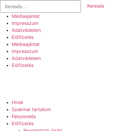
Keresés:
Ugrás
a
Médiaajánlat
tartalomhoz
Impresszum
Adatvédelem
Előfizetés
Médiaajánlat
Impresszum
Adatvédelem
Előfizetés
Hírek
Szakmai tartalom
Felszerelés
Előfizetés
Nyomtatott újság