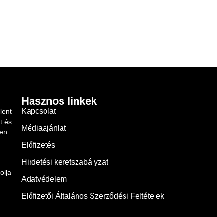
Hasznos linkek
Kapcsolat
lent
t és
Médiaajánlat
ben
Előfizetés
Hirdetési keretszabályzat
olja
Adatvédelem
.
Előfizetői Általános Szerződési Feltételek