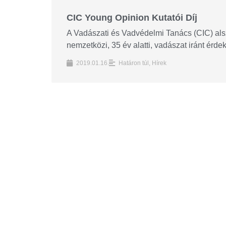
CIC Young Opinion Kutatói Díj
A Vadászati és Vadvédelmi Tanács (CIC) al
nemzetközi, 35 év alatti, vadászat iránt érdekl
2019.01.16.
Határon túl
,
Hírek