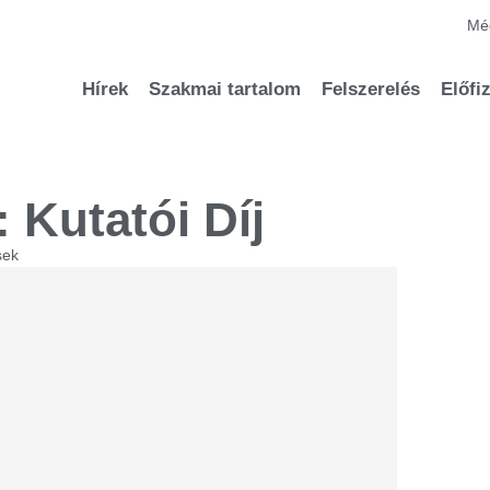
Méd
Hírek
Szakmai tartalom
Felszerelés
Előfi
 Kutatói Díj
sek