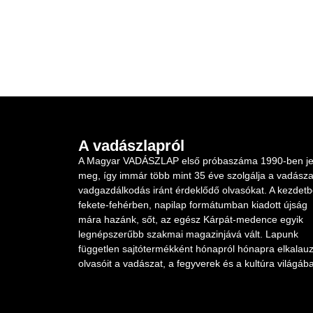
A vadászlapról
A Magyar VADÁSZLAP első próbaszáma 1990-ben je
meg, így immár több mint 35 éve szolgálja a vadásza
vadgazdálkodás iránt érdeklődő olvasókat. A kezdet
fekete-fehérben, napilap formátumban kiadott újság
mára hazánk, sőt, az egész Kárpát-medence egyik
legnépszerűbb szakmai magazinjává vált. Lapunk
független sajtótermékként hónapról hónapra elkalauz
olvasóit a vadászat, a fegyverek és a kultúra világába