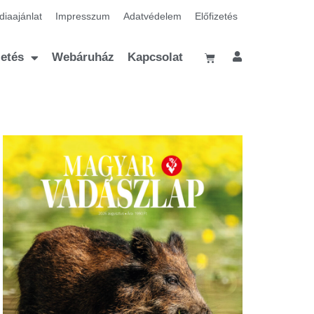
iaajánlat
Impresszum
Adatvédelem
Előfizetés
zetés
Webáruház
Kapcsolat