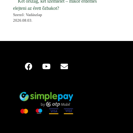
Két ország, két szemlélet – mikor érdemes
elejteni az érett őzbakot?
Szerző: Vadászlap
2026.08.03.