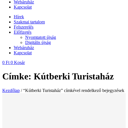
Webáruház
Kapcsolat
Hírek
Szakmai tartalom
Felszerelés
Előfizetés
Nyomtatott újság
Digitális újság
Webáruház
Kapcsolat
0
Ft
0
Kosár
Címke: Kútberki Turistaház
Kezdőlap
/ “Kútberki Turistaház” címkével rendelkező bejegyzések