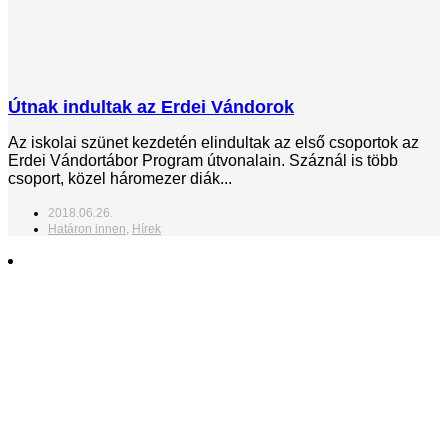
Útnak indultak az Erdei Vándorok
Az iskolai szünet kezdetén elindultak az első csoportok az
Erdei Vándortábor Program útvonalain. Száznál is több
csoport, közel háromezer diák...
2018.06.26.
Határon innen
,
Hírek