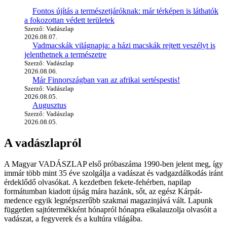
Fontos újítás a természetjáróknak: már térképen is láthatók
a fokozottan védett területek
Szerző: Vadászlap
2026.08.07.
Vadmacskák világnapja: a házi macskák rejtett veszélyt is
jelenthetnek a természetre
Szerző: Vadászlap
2026.08.06.
Már Finnországban van az afrikai sertéspestis!
Szerző: Vadászlap
2026.08.05.
Augusztus
Szerző: Vadászlap
2026.08.05.
A vadászlapról
A Magyar VADÁSZLAP első próbaszáma 1990-ben jelent meg, így
immár több mint 35 éve szolgálja a vadászat és vadgazdálkodás iránt
érdeklődő olvasókat. A kezdetben fekete-fehérben, napilap
formátumban kiadott újság mára hazánk, sőt, az egész Kárpát-
medence egyik legnépszerűbb szakmai magazinjává vált. Lapunk
független sajtótermékként hónapról hónapra elkalauzolja olvasóit a
vadászat, a fegyverek és a kultúra világába.