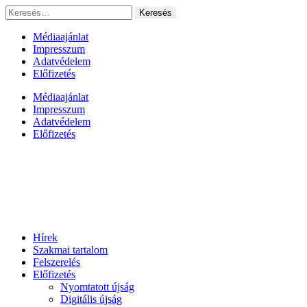
Ugrás
Keresés:
a
tartalomhoz
Médiaajánlat
Impresszum
Adatvédelem
Előfizetés
Médiaajánlat
Impresszum
Adatvédelem
Előfizetés
Hírek
Szakmai tartalom
Felszerelés
Előfizetés
Nyomtatott újság
Digitális újság