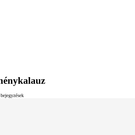
ménykalauz
 bejegyzések