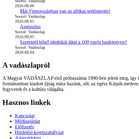
Szerző: Vadászlap
2026.08.06.
Már Finnországban van az afrikai sertéspestis!
Szerző: Vadászlap
2026.08.05.
Augusztus
Szerző: Vadászlap
2026.08.05.
Szeretnél bőgő gímbikát látni a 100 eurós bankjegyen?
Szerző: Vadászlap
2026.08.04.
A vadászlapról
A Magyar VADÁSZLAP első próbaszáma 1990-ben jelent meg, így immár
formátumban kiadott újság mára hazánk, sőt, az egész Kárpát-medence
fegyverek és a kultúra világába.
Hasznos linkek
Kapcsolat
Médiaajánlat
Előfizetés
Hirdetési keretszabályzat
Adatvédelem