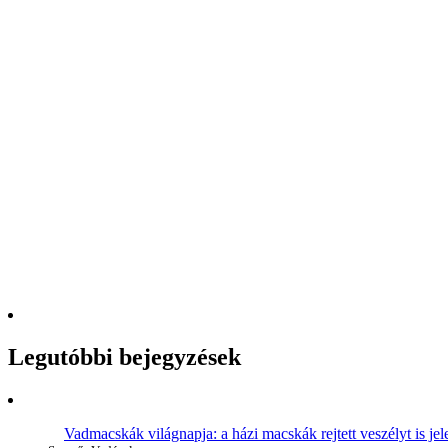
Legutóbbi bejegyzések
Vadmacskák világnapja: a házi macskák rejtett veszélyt is jel