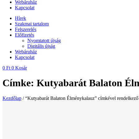
Webáruház
Kapcsolat
Hírek
Szakmai tartalom
Felszerelés
Előfizetés
Nyomtatott újság
Digitális újság
Webáruház
Kapcsolat
0
Ft
0
Kosár
Címke: Kutyabarát Balaton Él
Kezdőlap
/ “Kutyabarát Balaton Élménykalauz” címkével rendelkező