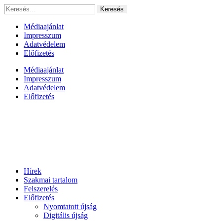
Ugrás
Keresés:
a
tartalomhoz
Médiaajánlat
Impresszum
Adatvédelem
Előfizetés
Médiaajánlat
Impresszum
Adatvédelem
Előfizetés
Hírek
Szakmai tartalom
Felszerelés
Előfizetés
Nyomtatott újság
Digitális újság