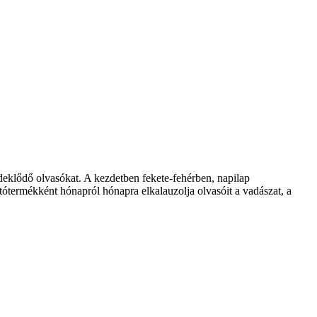
klődő olvasókat. A kezdetben fekete-fehérben, napilap
ótermékként hónapról hónapra elkalauzolja olvasóit a vadászat, a