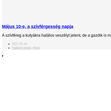
Május 10-e, a szívférgesség napja
A szívféreg a kutyákra halálos veszélyt jelent, de a gazdik is
2017.05.15.
Határon innen
,
Hírek