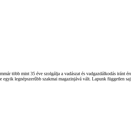
 több mint 35 éve szolgálja a vadászat és vadgazdálkodás iránt érde
 egyik legnépszerűbb szakmai magazinjává vált. Lapunk független sajt