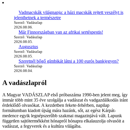
Vadmacskák világnapja: a házi macskák rejtett veszélyt is
jelenthetnek a természetre
Szerző: Vadászlap
2026.08.06.
Már Finnországban van az afrikai sertéspestis!
Szerző: Vadászlap
2026.08.05.
Augusztus
Szerző: Vadászlap
2026.08.05.
Szeretnél bőgő gímbikát látni a 100 eurós bankjegyen?
Szerző: Vadászlap
2026.08.04.
A vadászlapról
A Magyar VADÁSZLAP első próbaszáma 1990-ben jelent meg, így
immár több mint 35 éve szolgálja a vadászat és vadgazdálkodás iránt
érdeklődő olvasókat. A kezdetben fekete-fehérben, napilap
formátumban kiadott újság mára hazánk, sőt, az egész Kárpát-
medence egyik legnépszerűbb szakmai magazinjává vált. Lapunk
független sajtótermékként hónapról hónapra elkalauzolja olvasóit a
vadászat, a fegyverek és a kultúra világába.