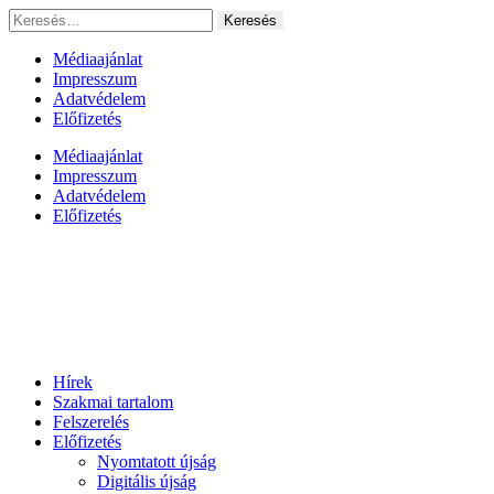
Ugrás
Keresés:
a
tartalomhoz
Médiaajánlat
Impresszum
Adatvédelem
Előfizetés
Médiaajánlat
Impresszum
Adatvédelem
Előfizetés
Hírek
Szakmai tartalom
Felszerelés
Előfizetés
Nyomtatott újság
Digitális újság