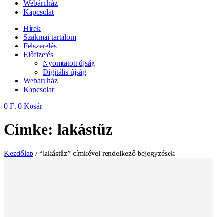
Webáruház
Kapcsolat
Hírek
Szakmai tartalom
Felszerelés
Előfizetés
Nyomtatott újság
Digitális újság
Webáruház
Kapcsolat
0
Ft
0
Kosár
Címke: lakástűz
Kezdőlap
/ “lakástűz” címkével rendelkező bejegyzések