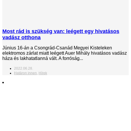
Most rád is szükség van: leégett egy hivatásos
vadász otthona
Június 16-án a Csongrád-Csanád Megyei Kisteleken
elektromos zárlat miatt leégett Auer Mihály hivatásos vadász
háza és lakhatatlanná vált. A forróság...
2022.06.28.
Határon innen
,
Hírek