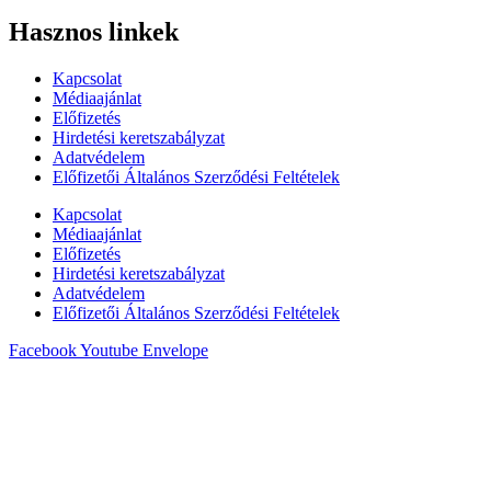
Hasznos linkek
Kapcsolat
Médiaajánlat
Előfizetés
Hirdetési keretszabályzat
Adatvédelem
Előfizetői Általános Szerződési Feltételek
Kapcsolat
Médiaajánlat
Előfizetés
Hirdetési keretszabályzat
Adatvédelem
Előfizetői Általános Szerződési Feltételek
Facebook
Youtube
Envelope