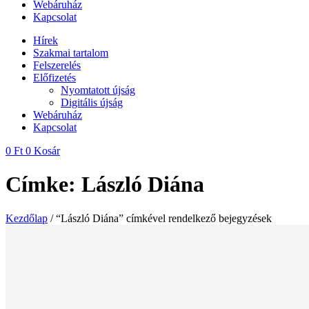
Webáruház
Kapcsolat
Hírek
Szakmai tartalom
Felszerelés
Előfizetés
Nyomtatott újság
Digitális újság
Webáruház
Kapcsolat
0
Ft
0
Kosár
Címke: László Diána
Kezdőlap
/ “László Diána” címkével rendelkező bejegyzések