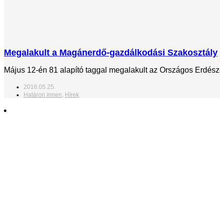
Megalakult a Magánerdő-gazdálkodási Szakosztály
Május 12-én 81 alapító taggal megalakult az Országos Erdész
2016.05.25.
Határon innen
,
Hírek