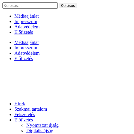
Ugrás
Keresés:
a
tartalomhoz
Médiaajánlat
Impresszum
Adatvédelem
Előfizetés
Médiaajánlat
Impresszum
Adatvédelem
Előfizetés
Hírek
Szakmai tartalom
Felszerelés
Előfizetés
Nyomtatott újság
Digitális újság