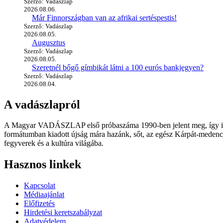
Szerző: Vadászlap
2026.08.06.
Már Finnországban van az afrikai sertéspestis!
Szerző: Vadászlap
2026.08.05.
Augusztus
Szerző: Vadászlap
2026.08.05.
Szeretnél bőgő gímbikát látni a 100 eurós bankjegyen?
Szerző: Vadászlap
2026.08.04.
A vadászlapról
A Magyar VADÁSZLAP első próbaszáma 1990-ben jelent meg, így immár
formátumban kiadott újság mára hazánk, sőt, az egész Kárpát-medence
fegyverek és a kultúra világába.
Hasznos linkek
Kapcsolat
Médiaajánlat
Előfizetés
Hirdetési keretszabályzat
Adatvédelem