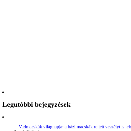
Legutóbbi bejegyzések
Vadmacskák világnapja: a házi macskák rejtett veszélyt is jel