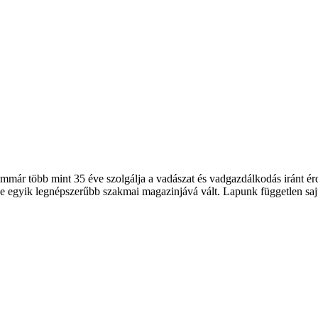
 több mint 35 éve szolgálja a vadászat és vadgazdálkodás iránt érde
 egyik legnépszerűbb szakmai magazinjává vált. Lapunk független sajt