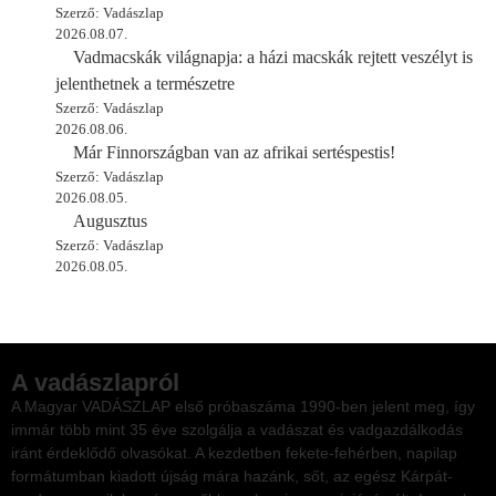
Szerző: Vadászlap
2026.08.07.
Vadmacskák világnapja: a házi macskák rejtett veszélyt is
jelenthetnek a természetre
Szerző: Vadászlap
2026.08.06.
Már Finnországban van az afrikai sertéspestis!
Szerző: Vadászlap
2026.08.05.
Augusztus
Szerző: Vadászlap
2026.08.05.
A vadászlapról
A Magyar VADÁSZLAP első próbaszáma 1990-ben jelent meg, így
immár több mint 35 éve szolgálja a vadászat és vadgazdálkodás
iránt érdeklődő olvasókat. A kezdetben fekete-fehérben, napilap
formátumban kiadott újság mára hazánk, sőt, az egész Kárpát-