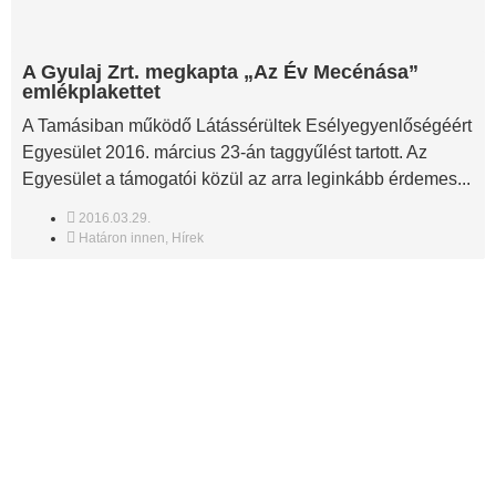
A Gyulaj Zrt. megkapta „Az Év Mecénása”
emlékplakettet
A Tamásiban működő Látássérültek Esélyegyenlőségéért
Egyesület 2016. március 23-án taggyűlést tartott. Az
Egyesület a támogatói közül az arra leginkább érdemes...
2016.03.29.
Határon innen
,
Hírek