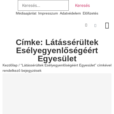
Médiaajánlat
Impresszum
Adatvédelem
Előfizetés
Szakmai
Címke: Látássérültek
Esélyegyenlőségéért
Egyesület
Kezdőlap
/ “Látássérültek Esélyegyenlőségéért Egyesület” címkével
rendelkező bejegyzések