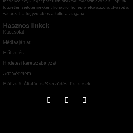
medence egyik legnépszerűbb szakmai magazinjává vált. Lapunk
független sajtótermékként hónapról hónapra elkalauzolja olvasóit a
vadászat, a fegyverek és a kultúra világába.
Hasznos linkek
Kapcsolat
Médiaajánlat
Előfizetés
Hirdetési keretszabályzat
Adatvédelem
Előfizetői Általános Szerződési Feltételek