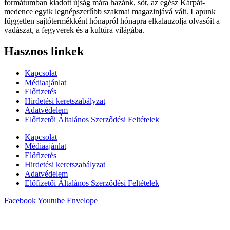
formátumban kiadott újság mára hazánk, sőt, az egész Kárpát-
medence egyik legnépszerűbb szakmai magazinjává vált. Lapunk
független sajtótermékként hónapról hónapra elkalauzolja olvasóit a
vadászat, a fegyverek és a kultúra világába.
Hasznos linkek
Kapcsolat
Médiaajánlat
Előfizetés
Hirdetési keretszabályzat
Adatvédelem
Előfizetői Általános Szerződési Feltételek
Kapcsolat
Médiaajánlat
Előfizetés
Hirdetési keretszabályzat
Adatvédelem
Előfizetői Általános Szerződési Feltételek
Facebook
Youtube
Envelope