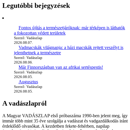
Legutóbbi bejegyzések
Fontos újítás a természetjáróknak: már térképen is láthatók
a fokozottan védett területek
Szerző: Vadászlap
2026.08.07.
Vadmacskák világnapja: a házi macskák rejtett veszélyt is
jelenthetnek a természetre
Szerző: Vadászlap
2026.08.06.
Már Finnországban van az afrikai sertéspestis!
Szerző: Vadászlap
2026.08.05.
Augusztus
Szerző: Vadászlap
2026.08.05.
A vadászlapról
A Magyar VADÁSZLAP első próbaszáma 1990-ben jelent meg, így
immár több mint 35 éve szolgálja a vadászat és vadgazdálkodás iránt
érdeklődő olvasókat. A kezdetben fekete-fehérben, napilap