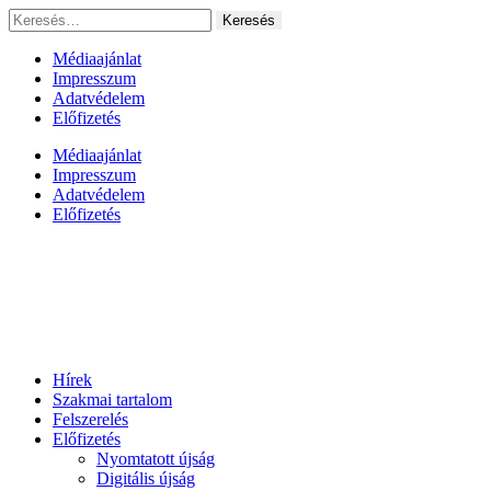
Ugrás
Keresés:
a
tartalomhoz
Médiaajánlat
Impresszum
Adatvédelem
Előfizetés
Médiaajánlat
Impresszum
Adatvédelem
Előfizetés
Hírek
Szakmai tartalom
Felszerelés
Előfizetés
Nyomtatott újság
Digitális újság