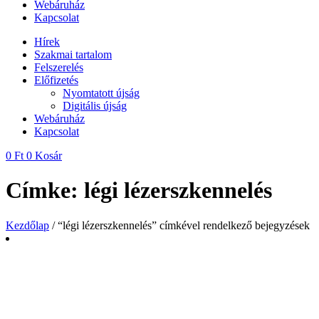
Webáruház
Kapcsolat
Hírek
Szakmai tartalom
Felszerelés
Előfizetés
Nyomtatott újság
Digitális újság
Webáruház
Kapcsolat
0
Ft
0
Kosár
Címke: légi lézerszkennelés
Kezdőlap
/ “légi lézerszkennelés” címkével rendelkező bejegyzések