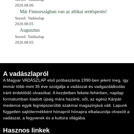
2026.08.06.
Már Finnországban van az afrikai sertéspestis!
Szerző: Vadászlap
2026.08.05.
Augusztus
Szerző: Vadászlap
2026.08.05.
A vadászlapról
A Magyar VADÁSZLAP első próbaszáma 1990-ben jelent meg, így
immár több mint 35 éve szolgálja a vadászat és vadgazdálkodás
iránt érdeklődő olvasókat. A kezdetben fekete-fehérben, napilap
formátumban kiadott újság mára hazánk, sőt, az egész Kárpát-
medence egyik legnépszerűbb szakmai magazinjává vált. Lapunk
független sajtótermékként hónapról hónapra elkalauzolja olvasóit a
vadászat, a fegyverek és a kultúra világába.
Hasznos linkek