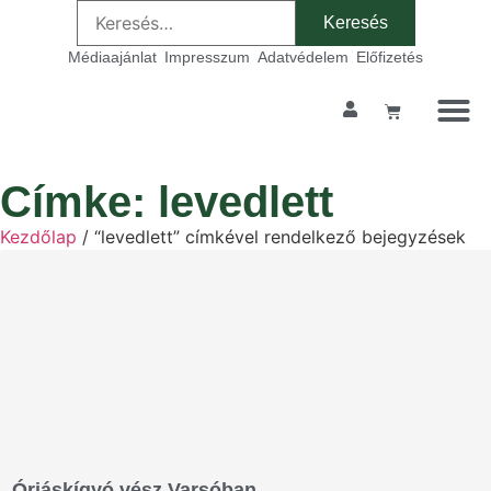
Médiaajánlat
Impresszum
Adatvédelem
Előfizetés
Címke: levedlett
Kezdőlap
/ “levedlett” címkével rendelkező bejegyzések
Óriáskígyó vész Varsóban