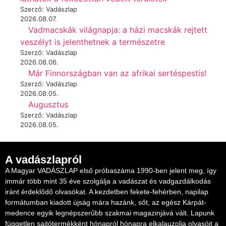
Szerző: Vadászlap
2026.08.07.
Vadmacskák világnapja: a házi macskák rejtett
veszélyt is jelenthetnek a természetre
Szerző: Vadászlap
2026.08.06.
Már Finnországban van az afrikai sertéspestis!
Szerző: Vadászlap
2026.08.05.
Augusztus
Szerző: Vadászlap
2026.08.05.
A vadászlapról
A Magyar VADÁSZLAP első próbaszáma 1990-ben jelent meg, így
immár több mint 35 éve szolgálja a vadászat és vadgazdálkodás
iránt érdeklődő olvasókat. A kezdetben fekete-fehérben, napilap
formátumban kiadott újság mára hazánk, sőt, az egész Kárpát-
medence egyik legnépszerűbb szakmai magazinjává vált. Lapunk
független sajtótermékként hónapról hónapra elkalauzolja olvasóit a