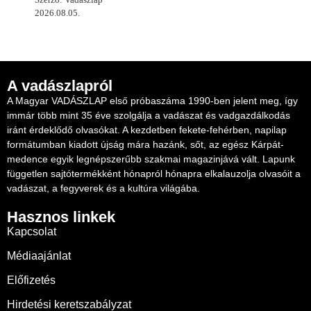
2026.08.05.
A vadászlapról
A Magyar VADÁSZLAP első próbaszáma 1990-ben jelent meg, így
immár több mint 35 éve szolgálja a vadászat és vadgazdálkodás
iránt érdeklődő olvasókat. A kezdetben fekete-fehérben, napilap
formátumban kiadott újság mára hazánk, sőt, az egész Kárpát-
medence egyik legnépszerűbb szakmai magazinjává vált. Lapunk
független sajtótermékként hónapról hónapra elkalauzolja olvasóit a
vadászat, a fegyverek és a kultúra világába.
Hasznos linkek
Kapcsolat
Médiaajánlat
Előfizetés
Hirdetési keretszabályzat