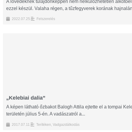
A lövedéknek tulajdonképpen nem nélkülözhetetlen alkotóe
ezzel készül. Valaha régen, a tűzfegyverek korának hajnalán,
2022.07.25.
Felszerelés
„Kelebiai dalia”
A képen látható őzbakot Balogh Attila ejtette el a tompai 
területén július 5-én. A vadászatról a...
2017.07.11.
Terítéken
,
Vadgazdálkodás