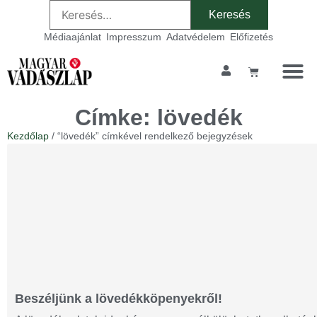
Médiaajánlat
Impresszum
Adatvédelem
Előfizetés
Szakmai ta
Címke: lövedék
Kezdőlap
/ “lövedék” címkével rendelkező bejegyzések
Beszéljünk a lövedékköpenyekről!