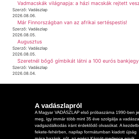
Vadmacskák világnapja: a házi macskák rejtett vesz
Szerző: Vadászlap
2026.08.06.
Már Finnországban van az afrikai sertéspestis!
Szerző: Vadászlap
2026.08.05.
Augusztus
Szerző: Vadászlap
2026.08.05.
Szeretnél bőgő gímbikát látni a 100 eurós bankjeg
Szerző: Vadászlap
2026.08.04.
A vadászlapról
A Magyar VADÁSZLAP első próbaszáma 1990-ben je
meg, így immár több mint 35 éve szolgálja a vadásza
vadgazdálkodás iránt érdeklődő olvasókat. A kezdet
fekete-fehérben, napilap formátumban kiadott újság
mára hazánk, sőt, az egész Kárpát-medence egyik