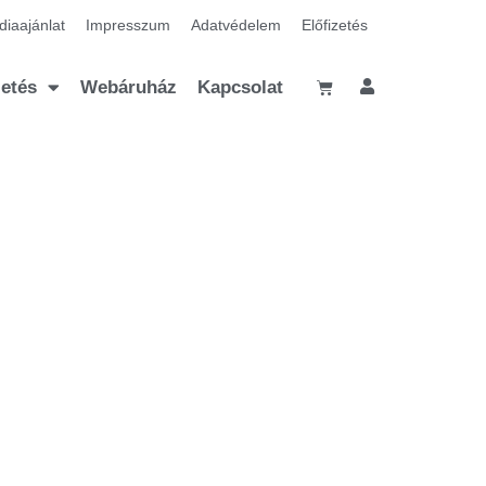
iaajánlat
Impresszum
Adatvédelem
Előfizetés
zetés
Webáruház
Kapcsolat