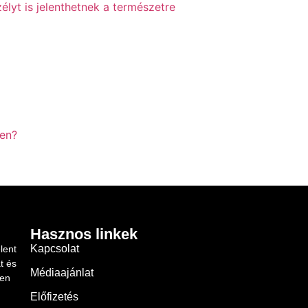
élyt is jelenthetnek a természetre
yen?
Hasznos linkek
Kapcsolat
lent
t és
Médiaajánlat
ben
Előfizetés