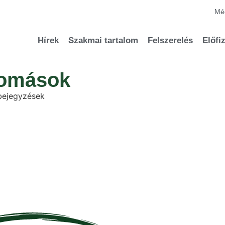
Méd
Hírek
Szakmai tartalom
Felszerelés
Előfi
lomások
bejegyzések