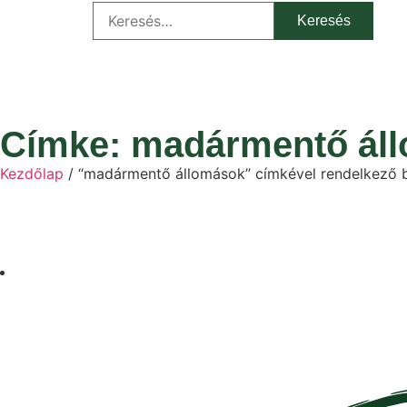
Címke: madármentő ál
Kezdőlap
/ “madármentő állomások” címkével rendelkező 