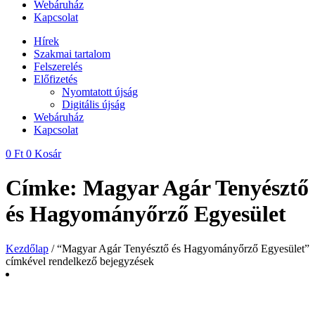
Webáruház
Kapcsolat
Hírek
Szakmai tartalom
Felszerelés
Előfizetés
Nyomtatott újság
Digitális újság
Webáruház
Kapcsolat
0
Ft
0
Kosár
Címke: Magyar Agár Tenyésztő
és Hagyományőrző Egyesület
Kezdőlap
/ “Magyar Agár Tenyésztő és Hagyományőrző Egyesület”
címkével rendelkező bejegyzések