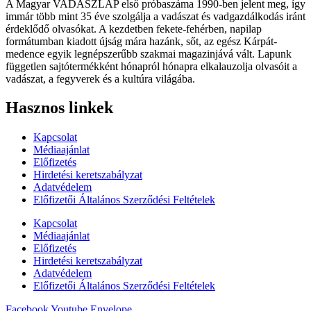
A Magyar VADÁSZLAP első próbaszáma 1990-ben jelent meg, így
immár több mint 35 éve szolgálja a vadászat és vadgazdálkodás iránt
érdeklődő olvasókat. A kezdetben fekete-fehérben, napilap
formátumban kiadott újság mára hazánk, sőt, az egész Kárpát-
medence egyik legnépszerűbb szakmai magazinjává vált. Lapunk
független sajtótermékként hónapról hónapra elkalauzolja olvasóit a
vadászat, a fegyverek és a kultúra világába.
Hasznos linkek
Kapcsolat
Médiaajánlat
Előfizetés
Hirdetési keretszabályzat
Adatvédelem
Előfizetői Általános Szerződési Feltételek
Kapcsolat
Médiaajánlat
Előfizetés
Hirdetési keretszabályzat
Adatvédelem
Előfizetői Általános Szerződési Feltételek
Facebook
Youtube
Envelope