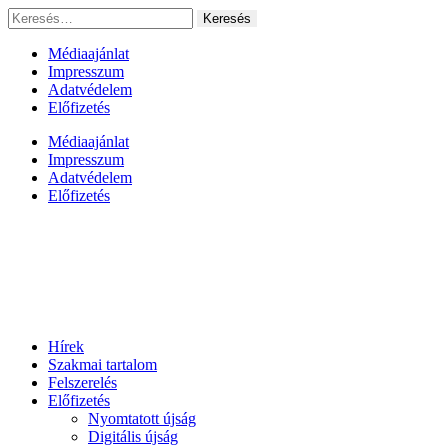
Ugrás
Keresés:
a
tartalomhoz
Médiaajánlat
Impresszum
Adatvédelem
Előfizetés
Médiaajánlat
Impresszum
Adatvédelem
Előfizetés
Hírek
Szakmai tartalom
Felszerelés
Előfizetés
Nyomtatott újság
Digitális újság