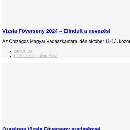
Vizsla Főverseny 2024 – Elindult a nevezés!
Az Országos Magyar Vadászkamara idén október 11-13. között 
2024.07.03.
Határon innen
,
Hírek
,
Kutya
Országos Vizsla Főverseny eredményei