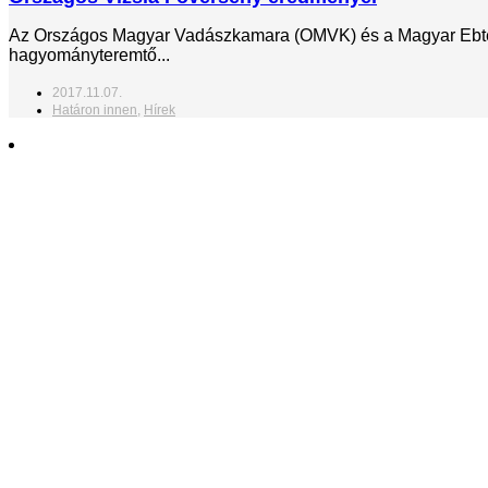
Az Országos Magyar Vadászkamara (OMVK) és a Magyar Ebte
hagyományteremtő...
2017.11.07.
Határon innen
,
Hírek