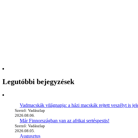
Legutóbbi bejegyzések
Vadmacskák világnapja: a házi macskák rejtett veszélyt is jel
Szerző: Vadászlap
2026.08.06.
Már Finnországban van az afrikai sertéspestis!
Szerző: Vadászlap
2026.08.05.
Augusztus