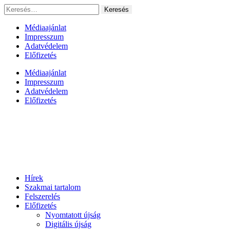
Ugrás
Keresés:
a
tartalomhoz
Médiaajánlat
Impresszum
Adatvédelem
Előfizetés
Médiaajánlat
Impresszum
Adatvédelem
Előfizetés
Hírek
Szakmai tartalom
Felszerelés
Előfizetés
Nyomtatott újság
Digitális újság