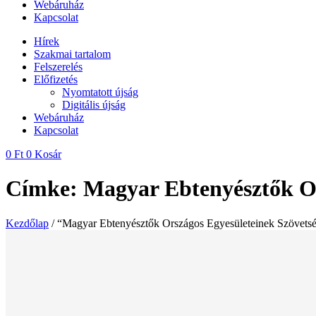
Webáruház
Kapcsolat
Hírek
Szakmai tartalom
Felszerelés
Előfizetés
Nyomtatott újság
Digitális újság
Webáruház
Kapcsolat
0
Ft
0
Kosár
Címke: Magyar Ebtenyésztők Or
Kezdőlap
/ “Magyar Ebtenyésztők Országos Egyesületeinek Szövetsé