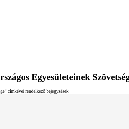
szágos Egyesületeinek Szövetsé
ge” címkével rendelkező bejegyzések