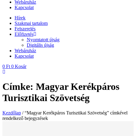
Webáruház
Kapcsolat
Hírek
Szakmai tartalom
Felszerelés
Előfizetés
Nyomtatott újság
Digitális újság
Webáruház
Kapcsolat
0
Ft
0
Kosár
Címke: Magyar Kerékpáros
Turisztikai Szövetség
Kezdőlap
/ “Magyar Kerékpáros Turisztikai Szövetség” címkével
rendelkező bejegyzések