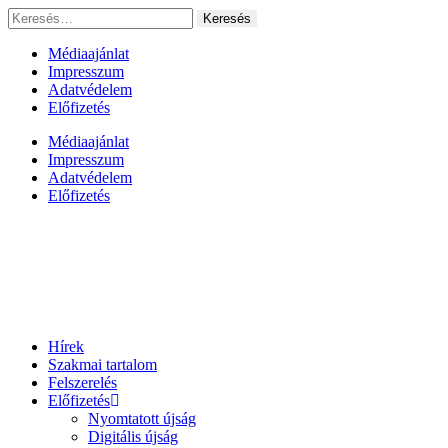
Ugrás
Keresés:
a
tartalomhoz
Médiaajánlat
Impresszum
Adatvédelem
Előfizetés
Médiaajánlat
Impresszum
Adatvédelem
Előfizetés
Hírek
Szakmai tartalom
Felszerelés
Előfizetés
Nyomtatott újság
Digitális újság