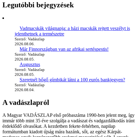
Legutóbbi bejegyzések
Vadmacskák világnapja: a házi macskák rejtett veszélyt is
jelenthetnek a természetre
Szerző: Vadászlap
2026.08.06.
Már Finnországban van az afrikai sertéspestis!
Szerző: Vadászlap
2026.08.05.
Augusztus
Szerző: Vadászlap
2026.08.05.
Szeretnél bőgő gímbikát látni a 100 eurós bankjegyen?
Szerző: Vadászlap
2026.08.04.
A vadászlapról
A Magyar VADÁSZLAP első próbaszáma 1990-ben jelent meg, így
immár több mint 35 éve szolgálja a vadászat és vadgazdálkodás iránt
érdeklődő olvasókat. A kezdetben fekete-fehérben, napilap
formátumban kiadott újság mára hazánk, sőt, az egész Kárpát-