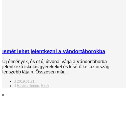
Ismét lehet jelentkezni a Vándortáborokba
Új élmények, és öt új útvonal várja a Vándortáborba
jelentkező iskolás gyerekeket és kísérőiket az ország
legszebb tájain. Összesen már...
2019.01.21.
Határon innen
,
Hírek