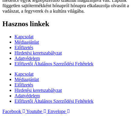
medence egyik legnépszerűbb szakmai magazinjává vált. Lapunk
független sajtótermékként hónapról hónapra elkalauzolja olvasóit a
vadászat, a fegyverek és a kultúra világába.
Hasznos linkek
Kapcsolat
Médiaajánlat
Előfizetés
Hirdetési keretszabályzat
Adatvédelem
Előfizetői Általános Szerződési Feltételek
Kapcsolat
Médiaajánlat
Előfizetés
Hirdetési keretszabályzat
Adatvédelem
Előfizetői Általános Szerződési Feltételek
Facebook
Youtube
Envelope