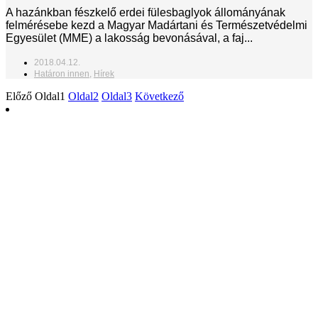
A hazánkban fészkelő erdei fülesbaglyok állományának
felmérésebe kezd a Magyar Madártani és Természetvédelmi
Egyesület (MME) a lakosság bevonásával, a faj...
2018.04.12.
Határon innen
,
Hírek
Előző
Oldal
1
Oldal
2
Oldal
3
Következő