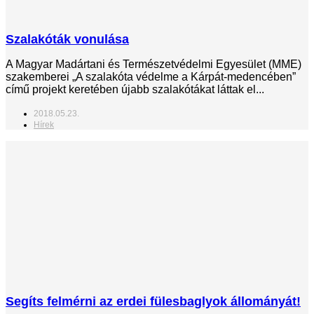
Szalakóták vonulása
A Magyar Madártani és Természetvédelmi Egyesület (MME)
szakemberei „A szalakóta védelme a Kárpát-medencében”
című projekt keretében újabb szalakótákat láttak el...
2018.05.23.
Hírek
Segíts felmérni az erdei fülesbaglyok állományát!