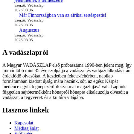
jelenthetnek a természetre
Szerző: Vadászlap
2026.08.06.
Már Finnországban van az afrikai sertéspestis!
Szerző: Vadászlap
2026.08.05.
Augusztus
Szerző: Vadászlap
2026.08.05.
A vadászlapról
A Magyar VADÁSZLAP első próbaszáma 1990-ben jelent meg, így
immár több mint 35 éve szolgálja a vadászat és vadgazdálkodás iránt
érdeklődő olvasókat. A kezdetben fekete-fehérben, napilap
formátumban kiadott újság mára hazánk, sőt, az egész Kárpát-
medence egyik legnépszerűbb szakmai magazinjává vált. Lapunk
független sajtótermékként hónapról hónapra elkalauzolja olvasóit a
vadászat, a fegyverek és a kultúra világába.
Hasznos linkek
Kapcsolat
Médiaajánlat
Előfizetés