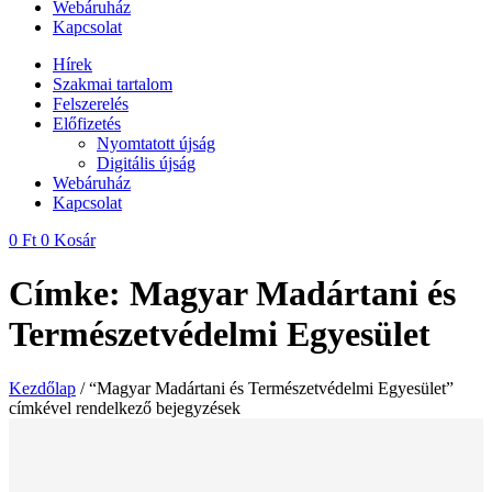
Webáruház
Kapcsolat
Hírek
Szakmai tartalom
Felszerelés
Előfizetés
Nyomtatott újság
Digitális újság
Webáruház
Kapcsolat
0
Ft
0
Kosár
Címke: Magyar Madártani és
Természetvédelmi Egyesület
Kezdőlap
/ “Magyar Madártani és Természetvédelmi Egyesület”
címkével rendelkező bejegyzések