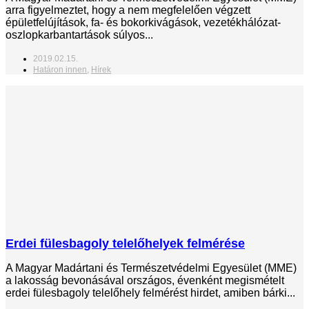
arra figyelmeztet, hogy a nem megfelelően végzett
épületfelújítások, fa- és bokorkivágások, vezetékhálózat-
oszlopkarbantartások súlyos...
2019.02.15.
Határon innen
,
Hírek
Erdei fülesbagoly telelőhelyek felmérése
A Magyar Madártani és Természetvédelmi Egyesület (MME)
a lakosság bevonásával országos, évenként megismételt
erdei fülesbagoly telelőhely felmérést hirdet, amiben bárki...