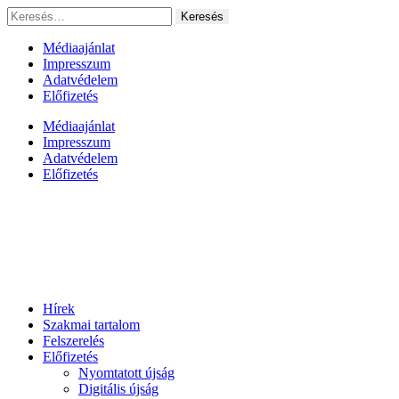
Ugrás
Keresés:
a
tartalomhoz
Médiaajánlat
Impresszum
Adatvédelem
Előfizetés
Médiaajánlat
Impresszum
Adatvédelem
Előfizetés
Hírek
Szakmai tartalom
Felszerelés
Előfizetés
Nyomtatott újság
Digitális újság