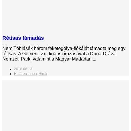
Rétisas támadás
Nem Tóbiásék három feketególya-fiókáját támadta meg egy
rétisas. A Gemenc Zrt. finanszírozásával a Duna-Dráva
Nemzeti Park, valamint a Magyar Madártani...
2018.06.13.
Határon innen
,
Hírek