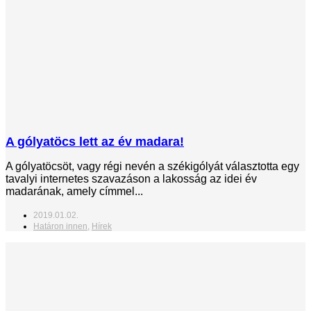
A gólyatöcs lett az év madara!
A gólyatöcsöt, vagy régi nevén a székigólyát választotta egy
tavalyi internetes szavazáson a lakosság az idei év
madarának, amely címmel...
2019.01.02.
Határon innen
,
Hírek