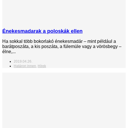
Énekesmadarak a poloskák ellen
Ha sokkal több bokorlakó énekesmadár – mint például a
barátposzáta, a kis poszáta, a fülemüle vagy a vörösbegy –
élne,...
2019.04.26.
Határon innen
,
Hírek