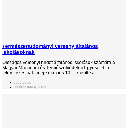
Természettudományi verseny általános
iskolásoknak
Országos versenyt hirdet általános iskolások számára a
Magyar Madártani és Természetvédelmi Egyesület, a
jelentkezés határideje március 13. – közölte a...
2020.02.20.
Határon innen
,
Hírek