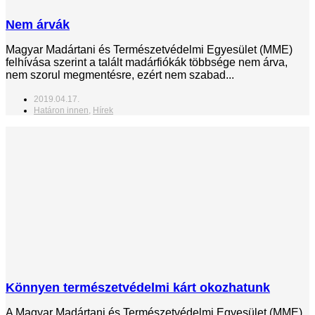
Nem árvák
Magyar Madártani és Természetvédelmi Egyesület (MME)
felhívása szerint a talált madárfiókák többsége nem árva,
nem szorul megmentésre, ezért nem szabad...
2019.04.17.
Határon innen
,
Hírek
Könnyen természetvédelmi kárt okozhatunk
A Magyar Madártani és Természetvédelmi Egyesület (MME)