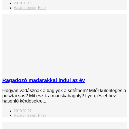
2019.01.15.
Határon innen
,
Hírek
Ragadozó madarakkal indul az év
Hogyan vadásznak a baglyok a sötétben? Mitől különleges a
pusztai sas? Mit eszik a macskabagoly? Ilyen, és ehhez
hasonló kérdésekre...
2019.01.07.
Határon innen
,
Hírek