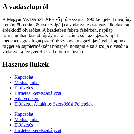
A vadászlapról
A Magyar VADÁSZLAP első próbaszáma 1990-ben jelent meg, így
immár több mint 35 éve szolgálja a vadászat és vadgazdálkodás iránt
érdeklődő olvasókat. A kezdetben fekete-fehérben, napilap
formátumban kiadott újság mára hazánk, sőt, az egész Kárpát-
medence egyik legnépszerűbb szakmai magazinjává vált. Lapunk
független sajtótermékként hónapról hónapra elkalauzolja olvasóit a
vadászat, a fegyverek és a kultúra világába.
Hasznos linkek
Kapcsolat
Médiaajánlat
Előfizetés
Hirdetési keretszabályzat
Adatvédelem
Előfizetői Általános Szerződési Feltételek
Kapcsolat
Médiaajánlat
Előfizetés
Hirdetési keretszabályzat