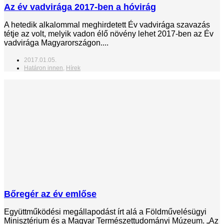
Az év vadvirága 2017-ben a hóvirág
A hetedik alkalommal meghirdetett Év vadvirága szavazás
tétje az volt, melyik vadon élő növény lehet 2017-ben az Év
vadvirága Magyarországon....
2017.01.05.
Határon innen
,
Hírek
Bőregér az év emlőse
Együttműködési megállapodást írt alá a Földművelésügyi
Minisztérium és a Magyar Természettudományi Múzeum. „Az