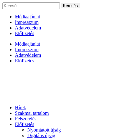
Ugrás
Keresés:
a
tartalomhoz
Médiaajánlat
Impresszum
Adatvédelem
Előfizetés
Médiaajánlat
Impresszum
Adatvédelem
Előfizetés
Hírek
Szakmai tartalom
Felszerelés
Előfizetés
Nyomtatott újság
Digitális újság