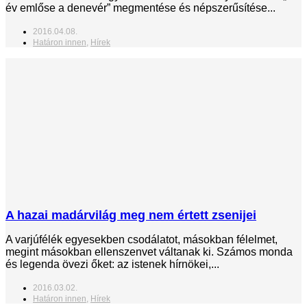
év emlőse a denevér” megmentése és népszerűsítése...
2016.04.08.
Határon innen
,
Hírek
A hazai madárvilág meg nem értett zsenijei
A varjúfélék egyesekben csodálatot, másokban félelmet,
megint másokban ellenszenvet váltanak ki. Számos monda
és legenda övezi őket: az istenek hírnökei,...
2016.03.02.
Határon innen
,
Hírek