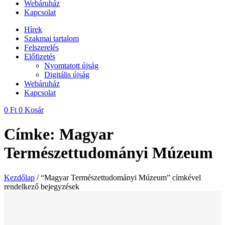
Webáruház
Kapcsolat
Hírek
Szakmai tartalom
Felszerelés
Előfizetés
Nyomtatott újság
Digitális újság
Webáruház
Kapcsolat
0
Ft
0
Kosár
Címke: Magyar
Természettudományi Múzeum
Kezdőlap
/ “Magyar Természettudományi Múzeum” címkével
rendelkező bejegyzések