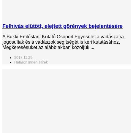
Felhívás elütött, elejtett görények bejelentésére
A Bükki Emlőstani Kutató Csoport Egyesület a vadászatra
jogosultak és a vadászok segítségét is kéri kutatásához.
Megkeresésüket az alábbiakban közöljük....
2017.11.29.
Határon innen
,
Hírek