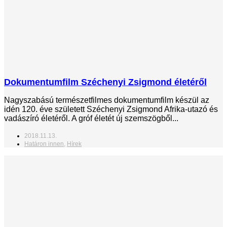
Dokumentumfilm Széchenyi Zsigmond életéről
Nagyszabású természetfilmes dokumentumfilm készül az
idén 120. éve született Széchenyi Zsigmond Afrika-utazó és
vadászíró életéről. A gróf életét új szemszögből...
2018.11.13.
Határon innen
,
Hírek