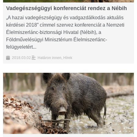
Vadegészségügyi konferenciát rendez a Nébih
„A hazai vadegészségügy és vadgazdálkodás aktuális
kérdései 2018” címmel szervez konferenciát a Nemzeti
Élelmiszerlánc-biztonsági Hivatal (Nébih), a
Földművelésügyi Minisztérium Élelmiszerlánc-
felügyeletért...
2018.03.02.
Határon innen
,
Hírek