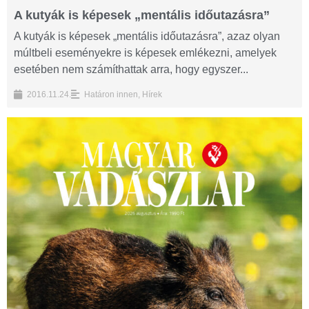
A kutyák is képesek „mentális időutazásra”
A kutyák is képesek „mentális időutazásra”, azaz olyan
múltbeli eseményekre is képesek emlékezni, amelyek
esetében nem számíthattak arra, hogy egyszer...
2016.11.24.
Határon innen
,
Hírek