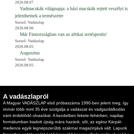
2026.08.07.
Vadmacskák világnapja: a házi macskák rejtett veszélyt is
jelenthetnek a természetre
Szerző: Vadászlap
2026.08.06.
Már Finnországban van az afrikai sertéspestis!
Szerző: Vadászlap
2026.08.05.
Augusztus
Szerző: Vadászlap
2026.08.05.
A vadászlapról
A Magyar VADÁSZLAP első próbaszáma 1990-ben jelent meg, így
immár több mint 35 éve szolgálja a vadászat és vadgazdálkodás
iránt érdeklődő olvasókat. A kezdetben fekete-fehérben, napilap
formátumban kiadott újság mára hazánk, sőt, az egész Kárpát-
medence egyik legnépszerűbb szakmai magazinjává vált. Lapunk