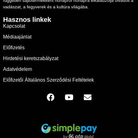
független sajtótermékként hónapról hónapra elkalauzolja olvasóit a
vadászat, a fegyverek és a kultúra világába.
Hasznos linkek
Kapcsolat
Médiaajánlat
Előfizetés
Hirdetési keretszabályzat
Adatvédelem
Előfizetői Általános Szerződési Feltételek