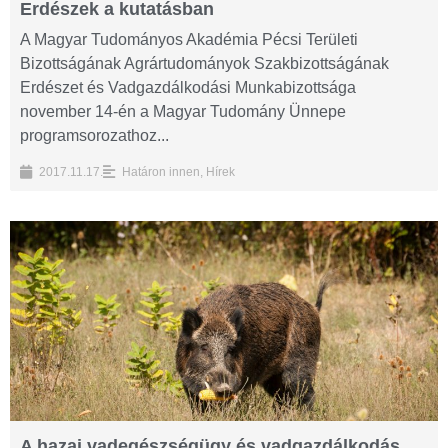
Erdészek a kutatásban
A Magyar Tudományos Akadémia Pécsi Területi
Bizottságának Agrártudományok Szakbizottságának
Erdészet és Vadgazdálkodási Munkabizottsága
november 14-én a Magyar Tudomány Ünnepe
programsorozathoz...
2017.11.17.
Határon innen
,
Hírek
A hazai vadegészségügy és vadgazdálkodás