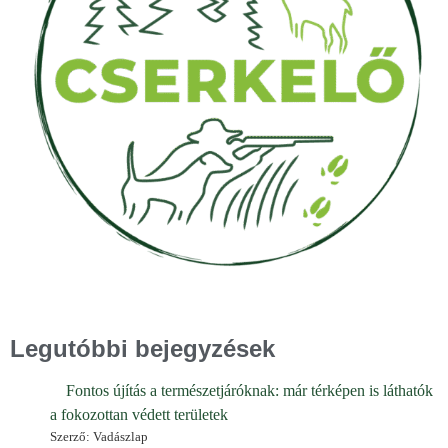
Legutóbbi bejegyzések
Fontos újítás a természetjáróknak: már térképen is láthatók
a fokozottan védett területek
Szerző: Vadászlap