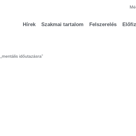
Méd
Hírek
Szakmai tartalom
Felszerelés
Előfi
 „mentális időutazásra”