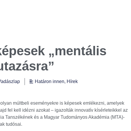
képesek „mentális
utazásra”
Vadászlap
Határon innen
,
Hírek
z olyan múltbeli eseményekre is képesek emlékezni, amelyek
 fel kell idézni azokat – igazolták innovatív kísérleteikkel az
ia Tanszékének és a Magyar Tudományos Akadémia (MTA)-
ak tudósai.