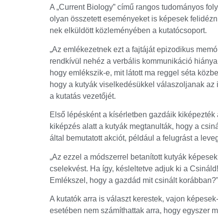
A „Current Biology” című rangos tudományos foly
olyan összetett eseményeket is képesek felidézn
nek elküldött közleményében a kutatócsoport.
„Az emlékezetnek ezt a fajtáját epizodikus mem
rendkívül nehéz a verbális kommunikáció hiánya 
hogy emlékszik-e, mit látott ma reggel séta közbe
hogy a kutyák viselkedésükkel válaszoljanak az 
a kutatás vezetőjét.
Első lépésként a kísérletben gazdáik kiképezték 
kiképzés alatt a kutyák megtanulták, hogy a csi
által bemutatott akciót, például a felugrást a le
„Az ezzel a módszerrel betanított kutyák képesek 
cselekvést. Ha így, késleltetve adjuk ki a Csinál
Emlékszel, hogy a gazdád mit csinált korábban?”
A kutatók arra is választ kerestek, vajon képese
esetében nem számíthattak arra, hogy egyszer maj