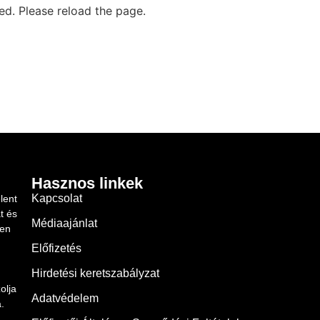
d. Please reload the page.
Hasznos linkek
Kapcsolat
lent
t és
Médiaajánlat
ben
Előfizetés
Hirdetési keretszabályzat
olja
Adatvédelem
.