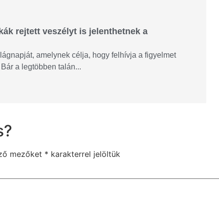
k rejtett veszélyt is jelenthetnek a
gnapját, amelynek célja, hogy felhívja a figyelmet
Bár a legtöbben talán...
s?
ező mezőket
*
karakterrel jelöltük