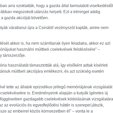
ban arra szoktatták, hogy a gazda által bemutatott viselkedéstől
orábban megszokott utánzás helyett. Ezt a tréninget addig
k a gazda akcióját követően.
utyák váratlanul újra a Csináld! vezényszót kapták, amire nem
sét akkor is, ha nem számítanak ilyen feladatra, akkor ez azt
riájukat használni múltbeli cselekvések felidézésére” –
 társszerzője.
ia használatát támasztották alá, így elsőként adtak kísérleti
társuk múltbeli akciójára emlékezni, és azt szükség esetén
ővé tette az állatok epizodikus jellegű memóriájának vizsgálatát
 cselekvésekre is. Eredményeink alapján a kutyák ígéretes új
zefüggéseiben gazdagabb cselekvések kódolásának vizsgálatár
 az evolúciós és egyedfejlődési háttér is szerepet játszik,
ze az emberrel közös környezetben él” – vonta le a