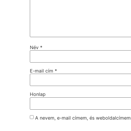
Név
*
E-mail cím
*
Honlap
A nevem, e-mail címem, és weboldalcíme