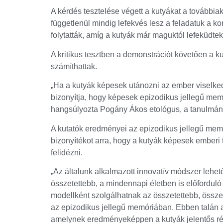
A kérdés tesztelése végett a kutyákat a továbbiak
függetlenül mindig lefekvés lesz a feladatuk a k
folytatták, amíg a kutyák már maguktól lefeküdte
A kritikus tesztben a demonstrációt követően a k
számíthattak.
„Ha a kutyák képesek utánozni az ember viselkedé
bizonyítja, hogy képesek epizodikus jellegű memó
hangsúlyozta Pogány Ákos etológus, a tanulmány
A kutatók eredményei az epizodikus jellegű memór
bizonyítékot arra, hogy a kutyák képesek emberi 
felidézni.
„Az általunk alkalmazott innovatív módszer lehet
összetettebb, a mindennapi életben is előforduló
modellként szolgálhatnak az összetettebb, öss
az epizodikus jellegű memóriában. Ebben talán az
amelynek eredményeképpen a kutyák jelentős rés