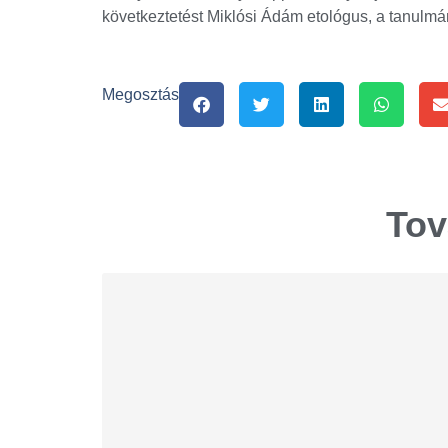
következtetést Miklósi Ádám etológus, a tanulmá
Megosztás
Tov