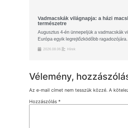
Vadmacskák világnapja: a házi macská
természetre
Augusztus 4-én ünnepeljük a vadmacskák vilá
Európa egyik legrejtőzködőbb ragadozójára. 
2026.08.06.
Hírek
Vélemény, hozzászólá
Az e-mail címet nem tesszük közzé.
A kötel
Hozzászólás
*