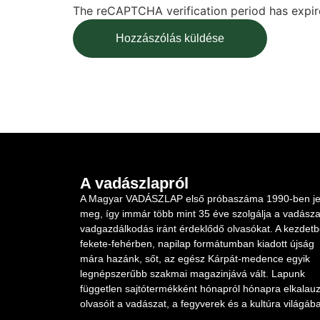
The reCAPTCHA verification period has expire
A vadászlapról
A Magyar VADÁSZLAP első próbaszáma 1990-ben je
meg, így immár több mint 35 éve szolgálja a vadásza
vadgazdálkodás iránt érdeklődő olvasókat. A kezdet
fekete-fehérben, napilap formátumban kiadott újság
mára hazánk, sőt, az egész Kárpát-medence egyik
legnépszerűbb szakmai magazinjává vált. Lapunk
független sajtótermékként hónapról hónapra elkalauz
olvasóit a vadászat, a fegyverek és a kultúra világába