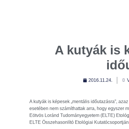
A kutyák is 
idő
2016.11.24.
A kutyák is képesek „mentális időutazásra”, aza
esetében nem számíthattak arra, hogy egyszer majd
Eötvös Loránd Tudományegyetem (ELTE) Etológ
ELTE Összehasonlító Etológiai Kutatócsoportján