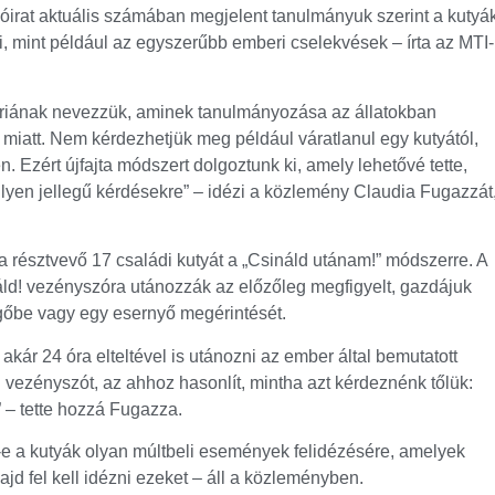
óirat aktuális számában megjelent tanulmányuk szerint a kutyá
i, mint például az egyszerűbb emberi cselekvések – írta az MTI-
óriának nevezzük, aminek tanulmányozása az állatokban
miatt. Nem kérdezhetjük meg például váratlanul egy kutyától,
n. Ezért újfajta módszert dolgoztunk ki, amely lehetővé tette,
ilyen jellegű kérdésekre” – idézi a közlemény Claudia Fugazzát
a résztvevő 17 családi kutyát a „Csináld utánam!” módszerre. A
náld! vezényszóra utánozzák az előzőleg megfigyelt, gazdájuk
vegőbe vagy egy esernyő megérintését.
akár 24 óra elteltével is utánozni az ember által bemutatott
d! vezényszót, az ahhoz hasonlít, mintha azt kérdeznénk tőlük:
 – tette hozzá Fugazza.
k-e a kutyák olyan múltbeli események felidézésére, amelyek
d fel kell idézni ezeket – áll a közleményben.