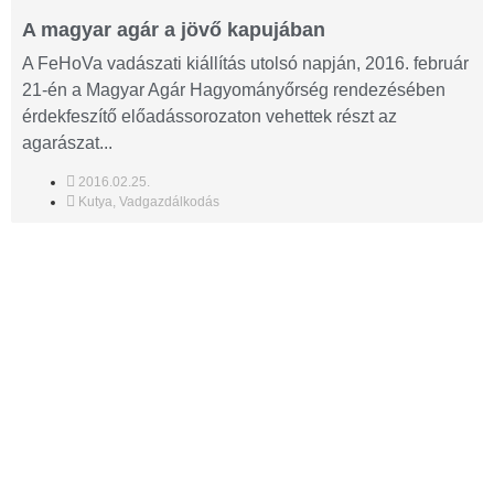
A magyar agár a jövő kapujában
A FeHoVa vadászati kiállítás utolsó napján, 2016. február
21-én a Magyar Agár Hagyományőrség rendezésében
érdekfeszítő előadássorozaton vehettek részt az
agarászat...
2016.02.25.
Kutya
,
Vadgazdálkodás