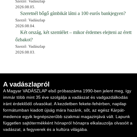
Szerző: Vadászlap
2026.08.05.
Szeretnél bőgő gímbikát látni a 100 eurós bankjegyen?
Szerző: Vadászlap
2026.08.04.
Két ország, két szemlélet – mikor érdemes elejteni az érett
őzbakot?
Szerző: Vadászlap
2026.08.03.
A vadászlapról
A Magyar VADÁSZLAP első próbaszáma 1990-ben jelent meg, így
immár több mint 35 éve szolgálja a vadászat és vadgazdálkodás
iránt érdeklődő olvasókat. A kezdetben fekete-fehérben, napilap
formátumban kiadott újság mára hazánk, sőt, az egész Kárpát-
medence egyik legnépszerűbb szakmai magazinjává vált. Lapunk
független sajtótermékként hónapról hónapra elkalauzolja olvasóit a
vadászat, a fegyverek és a kultúra világába.