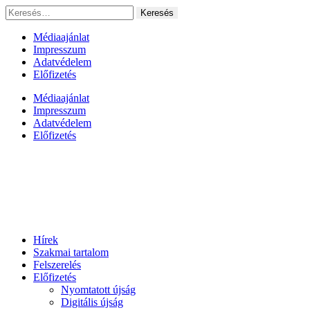
Ugrás
Keresés:
a
tartalomhoz
Médiaajánlat
Impresszum
Adatvédelem
Előfizetés
Médiaajánlat
Impresszum
Adatvédelem
Előfizetés
Hírek
Szakmai tartalom
Felszerelés
Előfizetés
Nyomtatott újság
Digitális újság