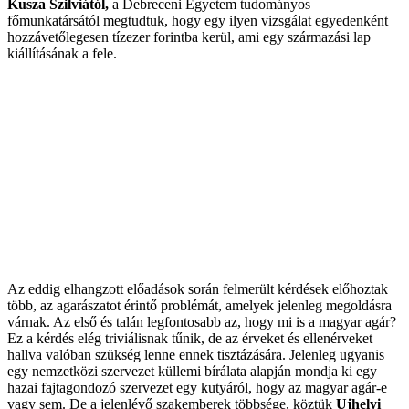
Kusza Szilviától
,
a Debreceni Egyetem tudományos
főmunkatársától megtudtuk, hogy egy ilyen vizsgálat egyedenként
hozzávetőlegesen tízezer forintba kerül, ami egy származási lap
kiállításának a fele.
Az eddig elhangzott előadások során felmerült kérdések előhoztak
több, az agarászatot érintő problémát, amelyek jelenleg megoldásra
várnak. Az első és talán legfontosabb az, hogy mi is a magyar agár?
Ez a kérdés elég triviálisnak tűnik, de az érveket és ellenérveket
hallva valóban szükség lenne ennek tisztázására. Jelenleg ugyanis
egy nemzetközi szervezet küllemi bírálata alapján mondja ki egy
hazai fajtagondozó szervezet egy kutyáról, hogy az magyar agár-e
vagy sem. De a jelenlévő szakemberek többsége, köztük
Ujhelyi