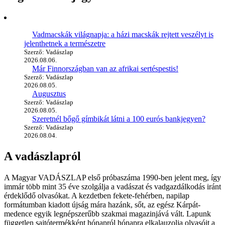
Vadmacskák világnapja: a házi macskák rejtett veszélyt is
jelenthetnek a természetre
Szerző: Vadászlap
2026.08.06.
Már Finnországban van az afrikai sertéspestis!
Szerző: Vadászlap
2026.08.05.
Augusztus
Szerző: Vadászlap
2026.08.05.
Szeretnél bőgő gímbikát látni a 100 eurós bankjegyen?
Szerző: Vadászlap
2026.08.04.
A vadászlapról
A Magyar VADÁSZLAP első próbaszáma 1990-ben jelent meg, így
immár több mint 35 éve szolgálja a vadászat és vadgazdálkodás iránt
érdeklődő olvasókat. A kezdetben fekete-fehérben, napilap
formátumban kiadott újság mára hazánk, sőt, az egész Kárpát-
medence egyik legnépszerűbb szakmai magazinjává vált. Lapunk
független sajtótermékként hónapról hónapra elkalauzolja olvasóit a