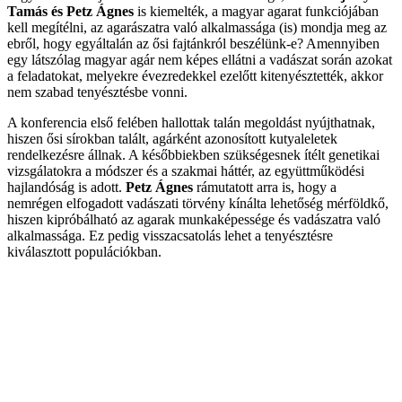
Tamás és Petz Ágnes
is kiemelték, a magyar agarat funkciójában
kell megítélni, az agarászatra való alkalmassága (is) mondja meg az
ebről, hogy egyáltalán az ősi fajtánkról beszélünk-e? Amennyiben
egy látszólag magyar agár nem képes ellátni a vadászat során azokat
a feladatokat, melyekre évezredekkel ezelőtt kitenyésztették, akkor
nem szabad tenyésztésbe vonni.
A konferencia első felében hallottak talán megoldást nyújthatnak,
hiszen ősi sírokban talált, agárként azonosított kutyaleletek
rendelkezésre állnak. A későbbiekben szükségesnek ítélt genetikai
vizsgálatokra a módszer és a szakmai háttér, az együttműködési
hajlandóság is adott.
Petz Ágnes
rámutatott arra is, hogy a
nemrégen elfogadott vadászati törvény kínálta lehetőség mérföldkő,
hiszen kipróbálható az agarak munkaképessége és vadászatra való
alkalmassága. Ez pedig visszacsatolás lehet a tenyésztésre
kiválasztott populációkban.