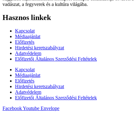
vadászat, a fegyverek és a kultúra világába.
Hasznos linkek
Kapcsolat
Médiaajánlat
Előfizetés
Hirdetési keretszabályzat
Adatvédelem
Előfizetői Általános Szerződési Feltételek
Kapcsolat
Médiaajánlat
Előfizetés
Hirdetési keretszabályzat
Adatvédelem
Előfizetői Általános Szerződési Feltételek
Facebook
Youtube
Envelope