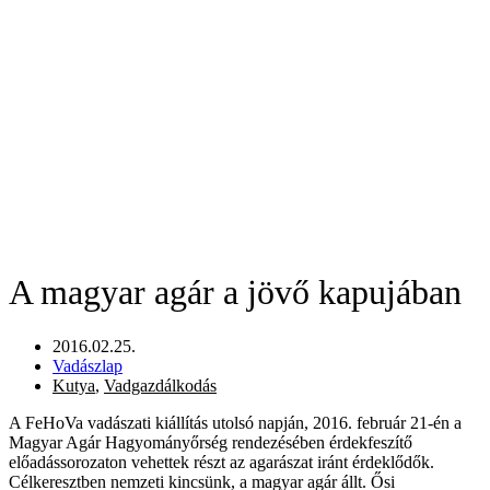
A magyar agár a jövő kapujában
2016.02.25.
Vadászlap
Kutya
,
Vadgazdálkodás
A FeHoVa vadászati kiállítás utolsó napján, 2016. február 21-én a
Magyar Agár Hagyományőrség rendezésében érdekfeszítő
előadássorozaton vehettek részt az agarászat iránt érdeklődők.
Célkeresztben nemzeti kincsünk, a magyar agár állt. Ősi