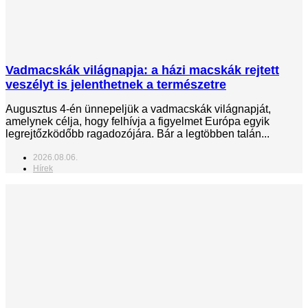
Vadmacskák világnapja: a házi macskák rejtett
veszélyt is jelenthetnek a természetre
Augusztus 4-én ünnepeljük a vadmacskák világnapját,
amelynek célja, hogy felhívja a figyelmet Európa egyik
legrejtőzködőbb ragadozójára. Bár a legtöbben talán...
2026.08.06.
Hírek