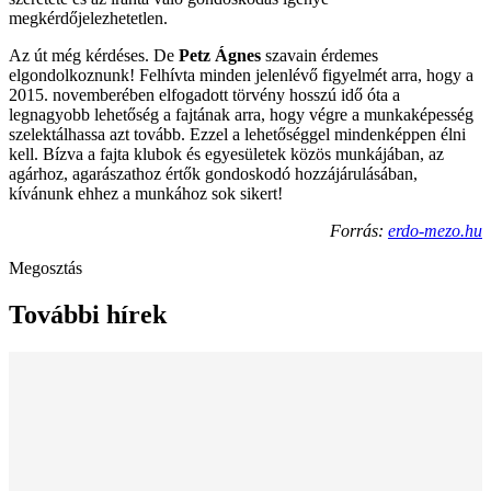
megkérdőjelezhetetlen.
Az út még kérdéses. De
Petz Ágnes
szavain érdemes
elgondolkoznunk! Felhívta minden jelenlévő figyelmét arra, hogy a
2015. novemberében elfogadott törvény hosszú idő óta a
legnagyobb lehetőség a fajtának arra, hogy végre a munkaképesség
szelektálhassa azt tovább. Ezzel a lehetőséggel mindenképpen élni
kell. Bízva a fajta klubok és egyesületek közös munkájában, az
agárhoz, agarászathoz értők gondoskodó hozzájárulásában,
kívánunk ehhez a munkához sok sikert!
Forrás:
erdo-mezo.hu
Megosztás
További hírek