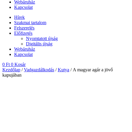
Webáruház
Kapcsolat
Hírek
Szakmai tartalom
Felszerelés
Előfizetés
Nyomtatott újság
Digitális újság
Webáruház
Kapcsolat
0
Ft
0
Kosár
Kezdőlap
/
Vadgazdálkodás
/
Kutya
/ A magyar agár a jövő
kapujában