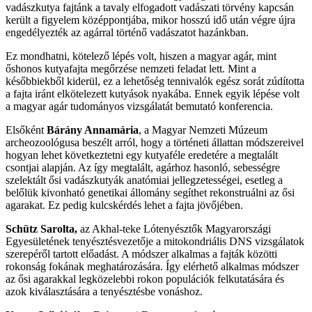
vadászkutya fajtánk a tavaly elfogadott vadászati törvény kapcsán
került a figyelem középpontjába, mikor hosszú idő után végre újra
engedélyezték az agárral történő vadászatot hazánkban.
Ez mondhatni, kötelező lépés volt, hiszen a magyar agár, mint
őshonos kutyafajta megőrzése nemzeti feladat lett. Mint a
későbbiekből kiderül, ez a lehetőség tennivalók egész sorát zúdította
a fajta iránt elkötelezett kutyások nyakába. Ennek egyik lépése volt
a magyar agár tudományos vizsgálatát bemutató konferencia.
Elsőként
Bárány Annamária
, a Magyar Nemzeti Múzeum
archeozoológusa beszélt arról, hogy a történeti állattan módszereivel
hogyan lehet következtetni egy kutyaféle eredetére a megtalált
csontjai alapján. Az így megtalált, agárhoz hasonló, sebességre
szelektált ősi vadászkutyák anatómiai jellegzetességei, esetleg a
belőlük kivonható genetikai állomány segíthet rekonstruálni az ősi
agarakat. Ez pedig kulcskérdés lehet a fajta jövőjében.
Schütz Sarolta
,
az Akhal-teke Lótenyésztők Magyarországi
Egyesületének tenyésztésvezetője a mitokondriális DNS vizsgálatok
szerepéről tartott előadást. A módszer alkalmas a fajták közötti
rokonság fokának meghatározására. Így elérhető alkalmas módszer
az ősi agarakkal legközelebbi rokon populációk felkutatására és
azok kiválasztására a tenyésztésbe vonáshoz.