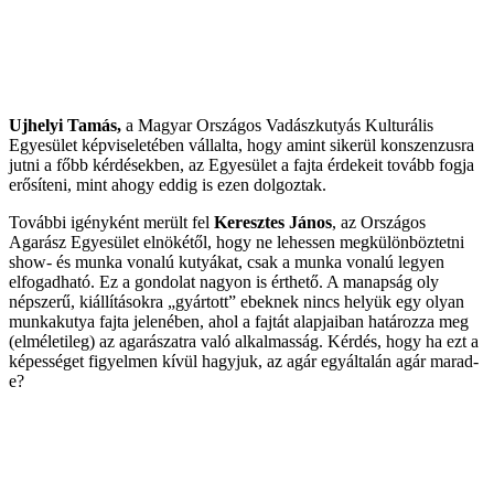
Ujhelyi Tamás
,
a Magyar Országos Vadászkutyás Kulturális
Egyesület képviseletében vállalta, hogy amint sikerül konszenzusra
jutni a főbb kérdésekben, az Egyesület a fajta érdekeit tovább fogja
erősíteni, mint ahogy eddig is ezen dolgoztak.
További igényként merült fel
Keresztes János
, az Országos
Agarász Egyesület elnökétől, hogy ne lehessen megkülönböztetni
show- és munka vonalú kutyákat, csak a munka vonalú legyen
elfogadható. Ez a gondolat nagyon is érthető. A manapság oly
népszerű, kiállításokra „gyártott” ebeknek nincs helyük egy olyan
munkakutya fajta jelenében, ahol a fajtát alapjaiban határozza meg
(elméletileg) az agarászatra való alkalmasság. Kérdés, hogy ha ezt a
képességet figyelmen kívül hagyjuk, az agár egyáltalán agár marad-
e?