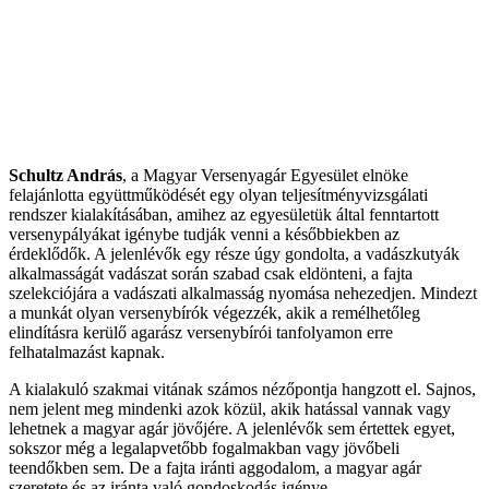
Schultz András
, a Magyar Versenyagár Egyesület elnöke
felajánlotta együttműködését egy olyan teljesítményvizsgálati
rendszer kialakításában, amihez az egyesületük által fenntartott
versenypályákat igénybe tudják venni a későbbiekben az
érdeklődők. A jelenlévők egy része úgy gondolta, a vadászkutyák
alkalmasságát vadászat során szabad csak eldönteni, a fajta
szelekciójára a vadászati alkalmasság nyomása nehezedjen. Mindezt
a munkát olyan versenybírók végezzék, akik a remélhetőleg
elindításra kerülő agarász versenybírói tanfolyamon erre
felhatalmazást kapnak.
A kialakuló szakmai vitának számos nézőpontja hangzott el. Sajnos,
nem jelent meg mindenki azok közül, akik hatással vannak vagy
lehetnek a magyar agár jövőjére. A jelenlévők sem értettek egyet,
sokszor még a legalapvetőbb fogalmakban vagy jövőbeli
teendőkben sem. De a fajta iránti aggodalom, a magyar agár
szeretete és az iránta való gondoskodás igénye