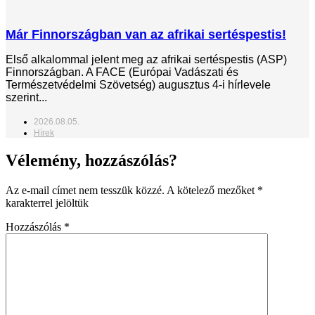
Már Finnországban van az afrikai sertéspestis!
Első alkalommal jelent meg az afrikai sertéspestis (ASP)
Finnországban. A FACE (Európai Vadászati és
Természetvédelmi Szövetség) augusztus 4-i hírlevele
szerint...
2026.08.05.
Hírek
Vélemény, hozzászólás?
Az e-mail címet nem tesszük közzé.
A kötelező mezőket
*
karakterrel jelöltük
Hozzászólás
*