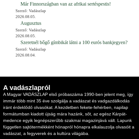
Már Finnországban van az afrikai sertéspestis!
Szerző: Vadászlap
2026.08.05.
Augusztus
Szerző: Vadászlap
2026.08.05.
Szeretnél bőgő gímbikát látni a 100 eurós bankjegyen?
Szerző: Vadászlap
2026.08.04.
A vadászlapról
A Magyar VADÁSZLAP első próbaszáma 1990-ben jelent meg, így
immár több mint 35 éve szolgálja a vadászat és vadgazdálkodás
iránt érdeklődő olvasókat. A kezdetben fekete-fehérben, napilap
formátumban kiadott újság mára hazánk, sőt, az egész Kárpát-
medence egyik legnépszerűbb szakmai magazinjává vált. Lapunk
független sajtótermékként hónapról hónapra elkalauzolja olvasóit a
vadászat, a fegyverek és a kultúra világába.