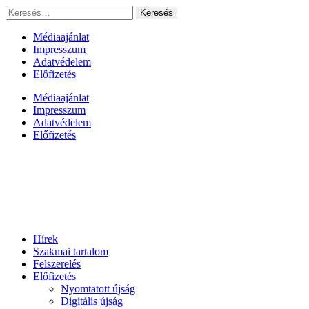
Ugrás
Keresés:
a
tartalomhoz
Médiaajánlat
Impresszum
Adatvédelem
Előfizetés
Médiaajánlat
Impresszum
Adatvédelem
Előfizetés
Hírek
Szakmai tartalom
Felszerelés
Előfizetés
Nyomtatott újság
Digitális újság