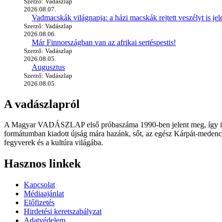
Szerző: Vadászlap
2026.08.07.
Vadmacskák világnapja: a házi macskák rejtett veszélyt is jel
Szerző: Vadászlap
2026.08.06.
Már Finnországban van az afrikai sertéspestis!
Szerző: Vadászlap
2026.08.05.
Augusztus
Szerző: Vadászlap
2026.08.05.
A vadászlapról
A Magyar VADÁSZLAP első próbaszáma 1990-ben jelent meg, így immár
formátumban kiadott újság mára hazánk, sőt, az egész Kárpát-medence
fegyverek és a kultúra világába.
Hasznos linkek
Kapcsolat
Médiaajánlat
Előfizetés
Hirdetési keretszabályzat
Adatvédelem