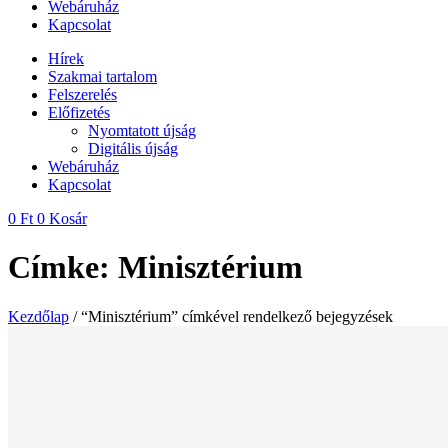
Webáruház
Kapcsolat
Hírek
Szakmai tartalom
Felszerelés
Előfizetés
Nyomtatott újság
Digitális újság
Webáruház
Kapcsolat
0
Ft
0
Kosár
Címke: Minisztérium
Kezdőlap
/ “Minisztérium” címkével rendelkező bejegyzések