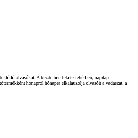
klődő olvasókat. A kezdetben fekete-fehérben, napilap
ótermékként hónapról hónapra elkalauzolja olvasóit a vadászat, a