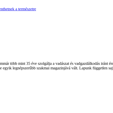
enthetnek a természetre
 több mint 35 éve szolgálja a vadászat és vadgazdálkodás iránt érde
 egyik legnépszerűbb szakmai magazinjává vált. Lapunk független sajt