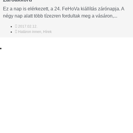
Ez a nap is elérkezett, a 24. FeHoVa kiállítás zárónapja. A
négy nap alatt több tízezren fordultak meg a vásáron,...
2017.02.12.
Határon innen
,
Hírek