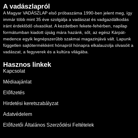
A vadászlapról
A Magyar VADÁSZLAP első próbaszáma 1990-ben jelent meg, így
immár több mint 35 éve szolgálja a vadászat és vadgazdálkodás
iránt érdeklődő olvasókat. A kezdetben fekete-fehérben, napilap
formátumban kiadott újság mára hazánk, sőt, az egész Kárpát-
medence egyik legnépszerűbb szakmai magazinjává vált. Lapunk
független sajtótermékként hónapról hónapra elkalauzolja olvasóit a
vadászat, a fegyverek és a kultúra világába.
Hasznos linkek
Kapcsolat
Médiaajánlat
Előfizetés
Hirdetési keretszabályzat
Adatvédelem
Előfizetői Általános Szerződési Feltételek