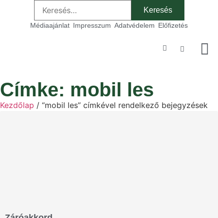
Médiaajánlat
Impresszum
Adatvédelem
Előfizetés
Szakmai
Címke: mobil les
Kezdőlap
/ “mobil les” címkével rendelkező bejegyzések
Záróakkord