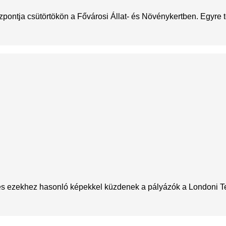
ontja csütörtökön a Fővárosi Állat- és Növénykertben. Egyre töb
en és ezekhez hasonló képekkel küzdenek a pályázók a Londoni