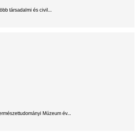
b társadalmi és civil...
 Természettudományi Múzeum év...