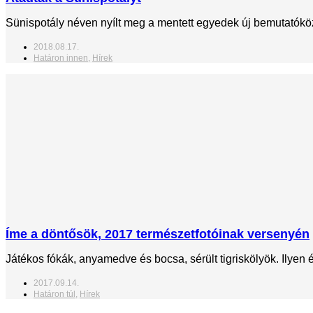
Sünispotály néven nyílt meg a mentett egyedek új bemutatóközp
2018.08.17.
Határon innen
,
Hírek
Íme a döntősök, 2017 természetfotóinak versenyén
Játékos fókák, anyamedve és bocsa, sérült tigriskölyök. Ily
2017.09.14.
Határon túl
,
Hírek