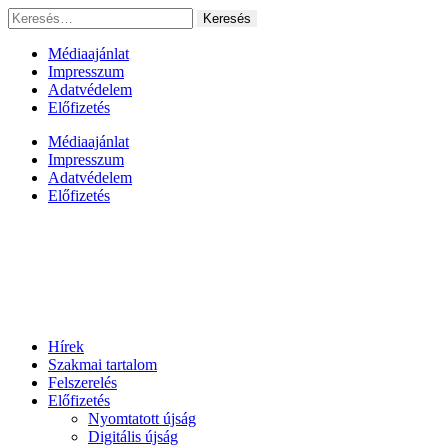
Ugrás
Keresés:
a
tartalomhoz
Médiaajánlat
Impresszum
Adatvédelem
Előfizetés
Médiaajánlat
Impresszum
Adatvédelem
Előfizetés
Hírek
Szakmai tartalom
Felszerelés
Előfizetés
Nyomtatott újság
Digitális újság