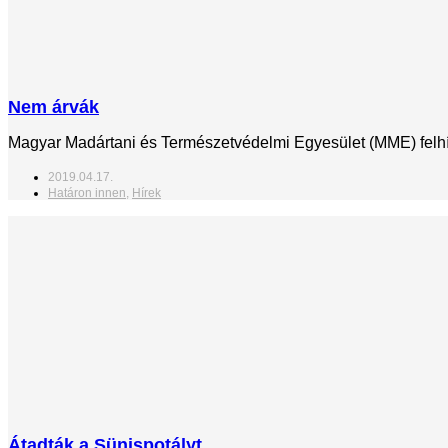
Nem árvák
Magyar Madártani és Természetvédelmi Egyesület (MME) felhív
2019.04.17.
Határon innen
,
Hírek
Átadták a Sünispotályt