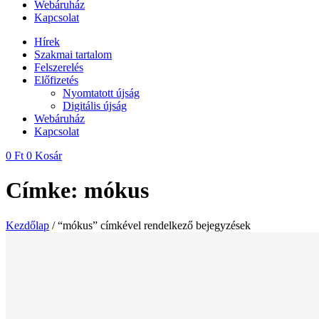
Webáruház
Kapcsolat
Hírek
Szakmai tartalom
Felszerelés
Előfizetés
Nyomtatott újság
Digitális újság
Webáruház
Kapcsolat
0
Ft
0
Kosár
Címke: mókus
Kezdőlap
/ “mókus” címkével rendelkező bejegyzések