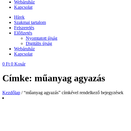
Webáruház
Kapcsolat
Hírek
Szakmai tartalom
Felszerelés
Előfizetés
Nyomtatott újság
Digitális újság
Webáruház
Kapcsolat
0
Ft
0
Kosár
Címke: műanyag agyazás
Kezdőlap
/ “műanyag agyazás” címkével rendelkező bejegyzések