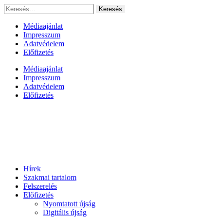
Ugrás
Keresés:
a
tartalomhoz
Médiaajánlat
Impresszum
Adatvédelem
Előfizetés
Médiaajánlat
Impresszum
Adatvédelem
Előfizetés
Hírek
Szakmai tartalom
Felszerelés
Előfizetés
Nyomtatott újság
Digitális újság