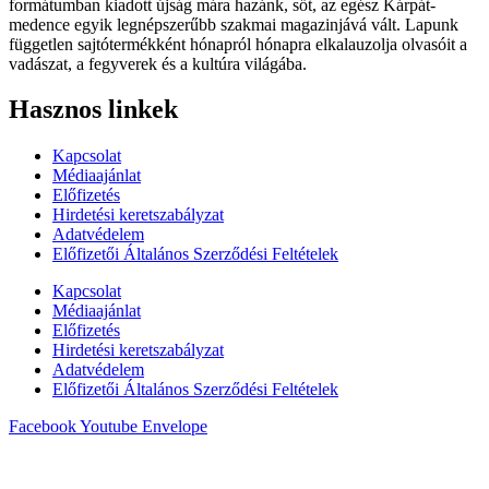
formátumban kiadott újság mára hazánk, sőt, az egész Kárpát-
medence egyik legnépszerűbb szakmai magazinjává vált. Lapunk
független sajtótermékként hónapról hónapra elkalauzolja olvasóit a
vadászat, a fegyverek és a kultúra világába.
Hasznos linkek
Kapcsolat
Médiaajánlat
Előfizetés
Hirdetési keretszabályzat
Adatvédelem
Előfizetői Általános Szerződési Feltételek
Kapcsolat
Médiaajánlat
Előfizetés
Hirdetési keretszabályzat
Adatvédelem
Előfizetői Általános Szerződési Feltételek
Facebook
Youtube
Envelope