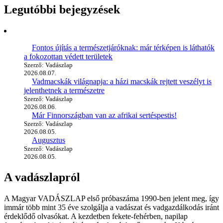
Legutóbbi bejegyzések
Fontos újítás a természetjáróknak: már térképen is láthatók
a fokozottan védett területek
Szerző: Vadászlap
2026.08.07.
Vadmacskák világnapja: a házi macskák rejtett veszélyt is
jelenthetnek a természetre
Szerző: Vadászlap
2026.08.06.
Már Finnországban van az afrikai sertéspestis!
Szerző: Vadászlap
2026.08.05.
Augusztus
Szerző: Vadászlap
2026.08.05.
A vadászlapról
A Magyar VADÁSZLAP első próbaszáma 1990-ben jelent meg, így
immár több mint 35 éve szolgálja a vadászat és vadgazdálkodás iránt
érdeklődő olvasókat. A kezdetben fekete-fehérben, napilap