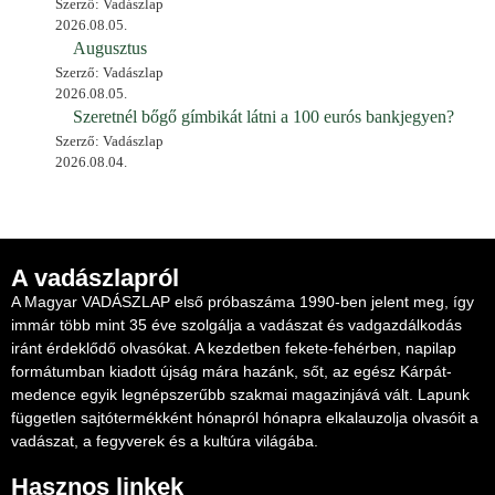
Szerző: Vadászlap
2026.08.05.
Augusztus
Szerző: Vadászlap
2026.08.05.
Szeretnél bőgő gímbikát látni a 100 eurós bankjegyen?
Szerző: Vadászlap
2026.08.04.
A vadászlapról
A Magyar VADÁSZLAP első próbaszáma 1990-ben jelent meg, így
immár több mint 35 éve szolgálja a vadászat és vadgazdálkodás
iránt érdeklődő olvasókat. A kezdetben fekete-fehérben, napilap
formátumban kiadott újság mára hazánk, sőt, az egész Kárpát-
medence egyik legnépszerűbb szakmai magazinjává vált. Lapunk
független sajtótermékként hónapról hónapra elkalauzolja olvasóit a
vadászat, a fegyverek és a kultúra világába.
Hasznos linkek