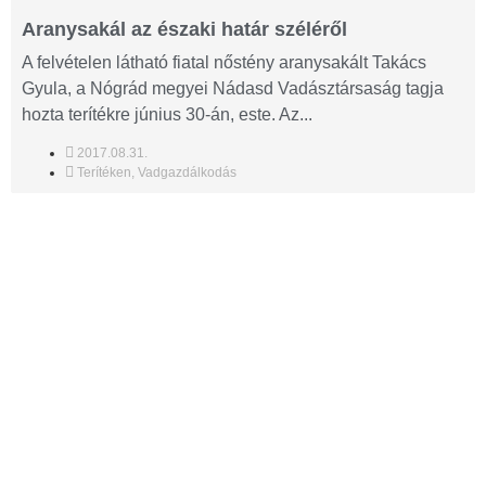
Aranysakál az északi határ széléről
A felvételen látható fiatal nőstény aranysakált Takács
Gyula, a Nógrád megyei Nádasd Vadásztársaság tagja
hozta terítékre június 30-án, este. Az...
2017.08.31.
Terítéken
,
Vadgazdálkodás