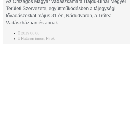
Az Országos Magyar Vadászkamara Hajdú-Bihar Megyei
Területi Szervezete, együttműködésben a tájegységi
fővadászokkal május 31-én, Nádudvaron, a Trófea
Vadászházban és annak...
2019.06.06.
Határon innen
,
Hírek