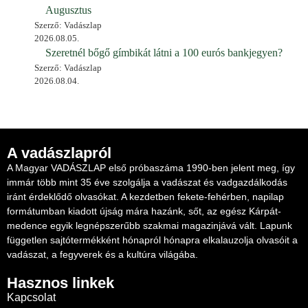
Augusztus
Szerző: Vadászlap
2026.08.05.
Szeretnél bőgő gímbikát látni a 100 eurós bankjegyen?
Szerző: Vadászlap
2026.08.04.
A vadászlapról
A Magyar VADÁSZLAP első próbaszáma 1990-ben jelent meg, így
immár több mint 35 éve szolgálja a vadászat és vadgazdálkodás
iránt érdeklődő olvasókat. A kezdetben fekete-fehérben, napilap
formátumban kiadott újság mára hazánk, sőt, az egész Kárpát-
medence egyik legnépszerűbb szakmai magazinjává vált. Lapunk
független sajtótermékként hónapról hónapra elkalauzolja olvasóit a
vadászat, a fegyverek és a kultúra világába.
Hasznos linkek
Kapcsolat