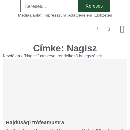
Médiaajánlat
Impresszum
Adatvédelem
Előfizetés
Szakmai
Címke: Nagisz
Kezdőlap
/ “Nagisz” címkével rendelkező bejegyzések
Hajdúsági trófeamustra