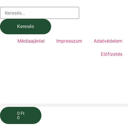
Médiaajánlat
Impresszum
Adatvédelem
Előfizetés
0
Ft
0