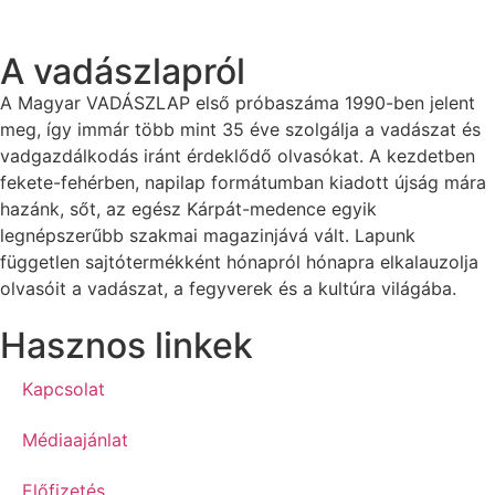
A vadászlapról
A Magyar VADÁSZLAP első próbaszáma 1990-ben jelent
meg, így immár több mint 35 éve szolgálja a vadászat és
vadgazdálkodás iránt érdeklődő olvasókat. A kezdetben
fekete-fehérben, napilap formátumban kiadott újság mára
hazánk, sőt, az egész Kárpát-medence egyik
legnépszerűbb szakmai magazinjává vált. Lapunk
független sajtótermékként hónapról hónapra elkalauzolja
olvasóit a vadászat, a fegyverek és a kultúra világába.
Hasznos linkek
Kapcsolat
Médiaajánlat
Előfizetés